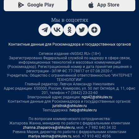
Google Play
App Store
Мы в соцсетях
Контактные данные для Роскомнадзора и государственных органов
Сетевое издание «NGS42.RU» (18+)
Зарегистрировано Федеральной службой по надзору в сфере связи,
информационных технологий и массовых коммуникаций
(Роскомнадзор). Регистрационный номер и дата принятия решения о
регистрации - ЭЛ № ФС 77-78817 от 07.08.2020 г.
Учредитель: Общество с ограниченной ответственностью "ИНТЕРНЕТ
ТЕХНОЛОГИИ"
Главный редактор: Левчук Александр Николаевич
Адрес редакции: 650000, Россия, Кемерово, ул. 50 лет Октября, д. 11, офис
201, телефон +7 (3842) 23-22-60
Электронный адрес редакции:
ngs42@shkulev.ru
Контактные данные для Роскомнадзора и государственных органов:
juristnsk@shkulev.ru
Техподдержка:
help@shkulev.ru
По вопросам коммерческого сотрудничества:
Жапарова Жанна, менеджер по работе с федеральными клиентами
zhanna.zhaparova@shkulev.ru
, моб. + 7 982 640 34 32
Ревина Мария, директор по работе с федеральными клиентами
mariya.revina@shkulev.ru
, моб. +7 910 402 4056