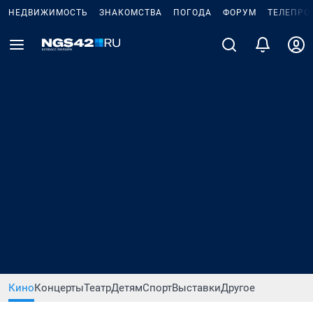
НЕДВИЖИМОСТЬ
ЗНАКОМСТВА
ПОГОДА
ФОРУМ
ТЕЛЕПРО
Кино
Концерты
Театр
Детям
Спорт
Выставки
Другое