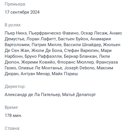
Премьера:
17 сентября 2024
В ролях:
Пьер Нинэ, Пьерфранческо Фавино, Оскар Лесаж, Анаис
Демустье, Лоран Лафитт, Бастьен Буйон, Анамария
Вартоломеи, Патрик Милле, Вассили Шнайдер, Жюльен
Де Сен Жан, Жюли Де Бона, Стефан Варюпен, Мари
Нарбонн, Бруно Раффаэлли, Бернар Бланкан, Лили
Дюпон, Жереми Ковийо, Флоранс Мюллер, Франсуаза
Газио, Оливье Ле Монтанье, Joseph Debono, Максим
Дюран, Антуан Менар, Майк Пэриш
Директор:
Александр де Ла Пательер, Матьё Делапорт
Время:
178 мин.
Страна: