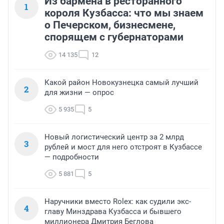
Из бармена в ресторанного
1
короля Кузбасса: что мы знаем
о Печерском, бизнесмене,
спорящем с губернаторами
14 135
12
Какой район Новокузнецка самый лучший
2
для жизни — опрос
5 935
5
Новый логистический центр за 2 млрд
3
рублей и мост для него отстроят в Кузбассе
— подробности
5 881
5
Наручники вместо Rolex: как судили экс-
4
главу Минздрава Кузбасса и бывшего
миллионера Дмитрия Беглова