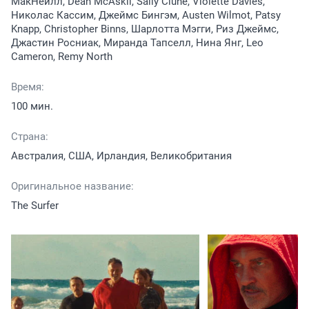
МакНейлл, Dean McAskil, Sally Clune, Violette Davies,
Николас Кассим, Джеймс Бингэм, Austen Wilmot, Patsy
Knapp, Christopher Binns, Шарлотта Мэгги, Риз Джеймс,
Джастин Росниак, Миранда Тапселл, Нина Янг, Leo
Cameron, Remy North
Время:
100 мин.
Страна:
Австралия, США, Ирландия, Великобритания
Оригинальное название:
The Surfer