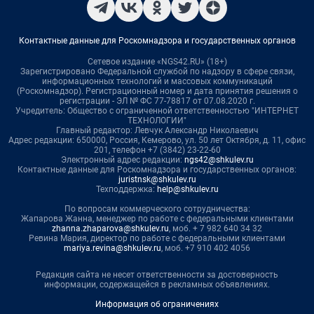
Контактные данные для Роскомнадзора и государственных органов
Сетевое издание «NGS42.RU» (18+)
Зарегистрировано Федеральной службой по надзору в сфере связи,
информационных технологий и массовых коммуникаций
(Роскомнадзор). Регистрационный номер и дата принятия решения о
регистрации - ЭЛ № ФС 77-78817 от 07.08.2020 г.
Учредитель: Общество с ограниченной ответственностью "ИНТЕРНЕТ
ТЕХНОЛОГИИ"
Главный редактор: Левчук Александр Николаевич
Адрес редакции: 650000, Россия, Кемерово, ул. 50 лет Октября, д. 11, офис
201, телефон +7 (3842) 23-22-60
Электронный адрес редакции:
ngs42@shkulev.ru
Контактные данные для Роскомнадзора и государственных органов:
juristnsk@shkulev.ru
Техподдержка:
help@shkulev.ru
По вопросам коммерческого сотрудничества:
Жапарова Жанна, менеджер по работе с федеральными клиентами
zhanna.zhaparova@shkulev.ru
, моб. + 7 982 640 34 32
Ревина Мария, директор по работе с федеральными клиентами
mariya.revina@shkulev.ru
, моб. +7 910 402 4056
Редакция сайта не несет ответственности за достоверность
информации, содержащейся в рекламных объявлениях.
Информация об ограничениях