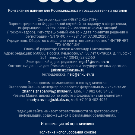
Контактные данные для Роскомнадзора и государственных органов
Сетевое издание «NGS42.RU» (18+)
Зарегистрировано Федеральной службой по надзору в сфере связи,
информационных технологий и массовых коммуникаций
(Роскомнадзор). Регистрационный номер и дата принятия решения о
регистрации - ЭЛ № ФС 77-78817 от 07.08.2020 г.
Учредитель: Общество с ограниченной ответственностью "ИНТЕРНЕТ
ТЕХНОЛОГИИ"
Главный редактор: Левчук Александр Николаевич
Адрес редакции: 650000, Россия, Кемерово, ул. 50 лет Октября, д. 11, офис
201, телефон +7 (3842) 23-22-60
Электронный адрес редакции:
ngs42@shkulev.ru
Контактные данные для Роскомнадзора и государственных органов:
juristnsk@shkulev.ru
Техподдержка:
help@shkulev.ru
По вопросам коммерческого сотрудничества:
Жапарова Жанна, менеджер по работе с федеральными клиентами
zhanna.zhaparova@shkulev.ru
, моб. + 7 982 640 34 32
Ревина Мария, директор по работе с федеральными клиентами
mariya.revina@shkulev.ru
, моб. +7 910 402 4056
Редакция сайта не несет ответственности за достоверность
информации, содержащейся в рекламных объявлениях.
Информация об ограничениях
Политика использования cookies