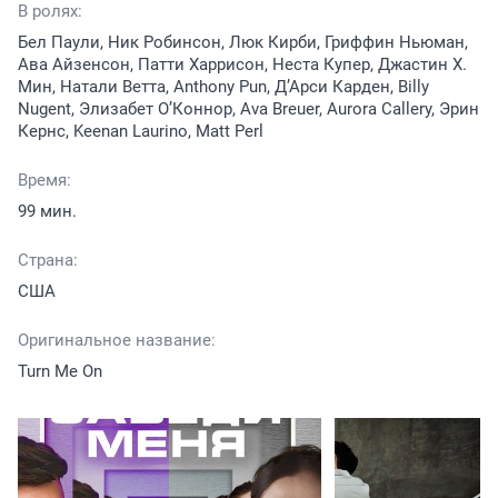
В ролях:
Бел Паули, Ник Робинсон, Люк Кирби, Гриффин Ньюман,
Ава Айзенсон, Патти Харрисон, Неста Купер, Джастин Х.
Мин, Натали Ветта, Anthony Pun, Д’Арси Карден, Billy
Nugent, Элизабет О’Коннор, Ava Breuer, Aurora Callery, Эрин
Кернс, Keenan Laurino, Matt Perl
Время:
99 мин.
Страна:
США
Оригинальное название:
Turn Me On