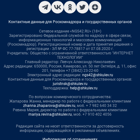
Контактные данные для Роскомнадзора и государственных органов
Сетевое издание «NGS42.RU» (18+)
Зарегистрировано Федеральной службой по надзору в сфере связи,
информационных технологий и массовых коммуникаций
(Роскомнадзор). Регистрационный номер и дата принятия решения о
регистрации - ЭЛ № ФС 77-78817 от 07.08.2020 г.
Учредитель: Общество с ограниченной ответственностью "ИНТЕРНЕТ
ТЕХНОЛОГИИ"
Главный редактор: Левчук Александр Николаевич
Адрес редакции: 650000, Россия, Кемерово, ул. 50 лет Октября, д. 11, офис
201, телефон +7 (3842) 23-22-60
Электронный адрес редакции:
ngs42@shkulev.ru
Контактные данные для Роскомнадзора и государственных органов:
juristnsk@shkulev.ru
Техподдержка:
help@shkulev.ru
По вопросам коммерческого сотрудничества:
Жапарова Жанна, менеджер по работе с федеральными клиентами
zhanna.zhaparova@shkulev.ru
, моб. + 7 982 640 34 32
Ревина Мария, директор по работе с федеральными клиентами
mariya.revina@shkulev.ru
, моб. +7 910 402 4056
Редакция сайта не несет ответственности за достоверность
информации, содержащейся в рекламных объявлениях.
Информация об ограничениях