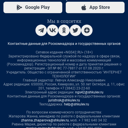
Google Play
App Store
Мы в соцсетях
Контактные данные для Роскомнадзора и государственных органов
Сетевое издание «NGS42.RU» (18+)
Зарегистрировано Федеральной службой по надзору в сфере связи,
информационных технологий и массовых коммуникаций
(Роскомнадзор). Регистрационный номер и дата принятия решения о
регистрации - ЭЛ № ФС 77-78817 от 07.08.2020 г.
Учредитель: Общество с ограниченной ответственностью "ИНТЕРНЕТ
ТЕХНОЛОГИИ"
Главный редактор: Левчук Александр Николаевич
Адрес редакции: 650000, Россия, Кемерово, ул. 50 лет Октября, д. 11, офис
201, телефон +7 (3842) 23-22-60
Электронный адрес редакции:
ngs42@shkulev.ru
Контактные данные для Роскомнадзора и государственных органов:
juristnsk@shkulev.ru
Техподдержка:
help@shkulev.ru
По вопросам коммерческого сотрудничества:
Жапарова Жанна, менеджер по работе с федеральными клиентами
zhanna.zhaparova@shkulev.ru
, моб. + 7 982 640 34 32
Ревина Мария, директор по работе с федеральными клиентами