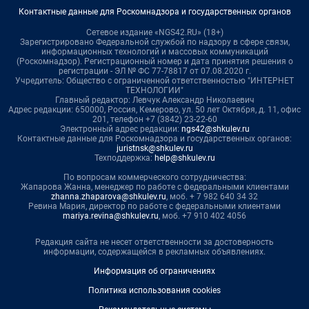
Контактные данные для Роскомнадзора и государственных органов
Сетевое издание «NGS42.RU» (18+)
Зарегистрировано Федеральной службой по надзору в сфере связи,
информационных технологий и массовых коммуникаций
(Роскомнадзор). Регистрационный номер и дата принятия решения о
регистрации - ЭЛ № ФС 77-78817 от 07.08.2020 г.
Учредитель: Общество с ограниченной ответственностью "ИНТЕРНЕТ
ТЕХНОЛОГИИ"
Главный редактор: Левчук Александр Николаевич
Адрес редакции: 650000, Россия, Кемерово, ул. 50 лет Октября, д. 11, офис
201, телефон +7 (3842) 23-22-60
Электронный адрес редакции:
ngs42@shkulev.ru
Контактные данные для Роскомнадзора и государственных органов:
juristnsk@shkulev.ru
Техподдержка:
help@shkulev.ru
По вопросам коммерческого сотрудничества:
Жапарова Жанна, менеджер по работе с федеральными клиентами
zhanna.zhaparova@shkulev.ru
, моб. + 7 982 640 34 32
Ревина Мария, директор по работе с федеральными клиентами
mariya.revina@shkulev.ru
, моб. +7 910 402 4056
Редакция сайта не несет ответственности за достоверность
информации, содержащейся в рекламных объявлениях.
Информация об ограничениях
Политика использования cookies