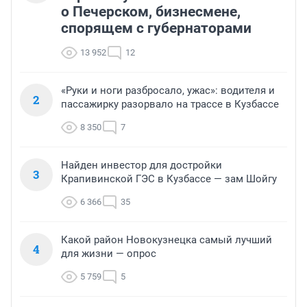
о Печерском, бизнесмене,
спорящем с губернаторами
13 952
12
«Руки и ноги разбросало, ужас»: водителя и
2
пассажирку разорвало на трассе в Кузбассе
8 350
7
Найден инвестор для достройки
3
Крапивинской ГЭС в Кузбассе — зам Шойгу
6 366
35
Какой район Новокузнецка самый лучший
4
для жизни — опрос
5 759
5