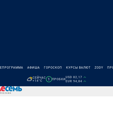
ЛЕПРОГРАММА
АФИША
ГОРОСКОП
КУРСЫ ВАЛЮТ
ZODY
ПР
USD 82,17
СЕЙЧАС
1
ПРОБКИ
+14°C
EUR 94,84