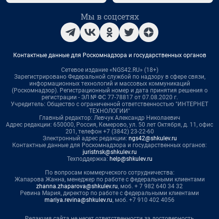
Мы в соцсетях
Контактные данные для Роскомнадзора и государственных органов
Сетевое издание «NGS42.RU» (18+)
Зарегистрировано Федеральной службой по надзору в сфере связи,
информационных технологий и массовых коммуникаций
(Роскомнадзор). Регистрационный номер и дата принятия решения о
регистрации - ЭЛ № ФС 77-78817 от 07.08.2020 г.
Учредитель: Общество с ограниченной ответственностью "ИНТЕРНЕТ
ТЕХНОЛОГИИ"
Главный редактор: Левчук Александр Николаевич
Адрес редакции: 650000, Россия, Кемерово, ул. 50 лет Октября, д. 11, офис
201, телефон +7 (3842) 23-22-60
Электронный адрес редакции:
ngs42@shkulev.ru
Контактные данные для Роскомнадзора и государственных органов:
juristnsk@shkulev.ru
Техподдержка:
help@shkulev.ru
По вопросам коммерческого сотрудничества:
Жапарова Жанна, менеджер по работе с федеральными клиентами
zhanna.zhaparova@shkulev.ru
, моб. + 7 982 640 34 32
Ревина Мария, директор по работе с федеральными клиентами
mariya.revina@shkulev.ru
, моб. +7 910 402 4056
Редакция сайта не несет ответственности за достоверность