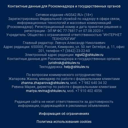
Контактные данные для Роскомнадзора и государственных органов
Сетевое издание «NGS42.RU» (18+)
Зарегистрировано Федеральной службой по надзору в сфере связи,
информационных технологий и массовых коммуникаций
(Роскомнадзор). Регистрационный номер и дата принятия решения о
регистрации - ЭЛ № ФС 77-78817 от 07.08.2020 г.
Учредитель: Общество с ограниченной ответственностью "ИНТЕРНЕТ
ТЕХНОЛОГИИ"
Главный редактор: Левчук Александр Николаевич
Адрес редакции: 650000, Россия, Кемерово, ул. 50 лет Октября, д. 11, офис
201, телефон +7 (3842) 23-22-60
Электронный адрес редакции:
ngs42@shkulev.ru
Контактные данные для Роскомнадзора и государственных органов:
juristnsk@shkulev.ru
Техподдержка:
help@shkulev.ru
По вопросам коммерческого сотрудничества:
Жапарова Жанна, менеджер по работе с федеральными клиентами
zhanna.zhaparova@shkulev.ru
, моб. + 7 982 640 34 32
Ревина Мария, директор по работе с федеральными клиентами
mariya.revina@shkulev.ru
, моб. +7 910 402 4056
Редакция сайта не несет ответственности за достоверность
информации, содержащейся в рекламных объявлениях.
Информация об ограничениях
Политика использования cookies