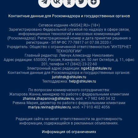
Контактные данные для Роскомнадзора и государственных органов
Сетевое издание «NGS42.RU» (18+)
Зарегистрировано Федеральной службой по надзору в сфере связи,
информационных технологий и массовых коммуникаций
(Роскомнадзор). Регистрационный номер и дата принятия решения о
регистрации - ЭЛ № ФС 77-78817 от 07.08.2020 г.
Учредитель: Общество с ограниченной ответственностью "ИНТЕРНЕТ
ТЕХНОЛОГИИ"
Главный редактор: Левчук Александр Николаевич
Адрес редакции: 650000, Россия, Кемерово, ул. 50 лет Октября, д. 11, офис
201, телефон +7 (3842) 23-22-60
Электронный адрес редакции:
ngs42@shkulev.ru
Контактные данные для Роскомнадзора и государственных органов:
juristnsk@shkulev.ru
Техподдержка:
help@shkulev.ru
По вопросам коммерческого сотрудничества:
Жапарова Жанна, менеджер по работе с федеральными клиентами
zhanna.zhaparova@shkulev.ru
, моб. + 7 982 640 34 32
Ревина Мария, директор по работе с федеральными клиентами
mariya.revina@shkulev.ru
, моб. +7 910 402 4056
Редакция сайта не несет ответственности за достоверность
информации, содержащейся в рекламных объявлениях.
Информация об ограничениях