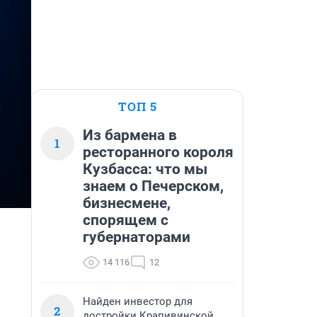
ТОП 5
Из бармена в
1
ресторанного короля
Кузбасса: что мы
знаем о Печерском,
бизнесмене,
спорящем с
губернаторами
14 116
12
Найден инвестор для
2
достройки Крапивинской