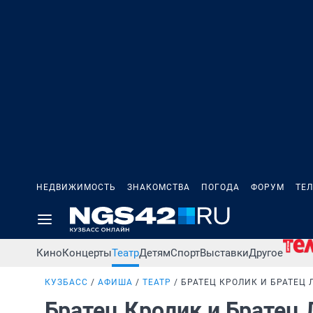
НЕДВИЖИМОСТЬ
ЗНАКОМСТВА
ПОГОДА
ФОРУМ
ТЕ
Кино
Концерты
Театр
Детям
Спорт
Выставки
Другое
КУЗБАСС
АФИША
ТЕАТР
БРАТЕЦ КРОЛИК И БРАТЕЦ 
Братец Кролик и Братец