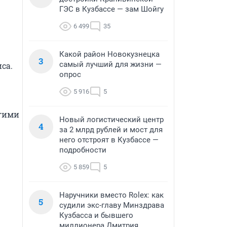
ГЭС в Кузбассе — зам Шойгу
6 499
35
Какой район Новокузнецка
3
самый лучший для жизни —
а. 
опрос
5 916
5
гими 
Новый логистический центр
4
за 2 млрд рублей и мост для
него отстроят в Кузбассе —
подробности
5 859
5
Наручники вместо Rolex: как
5
судили экс-главу Минздрава
Кузбасса и бывшего
миллионера Дмитрия