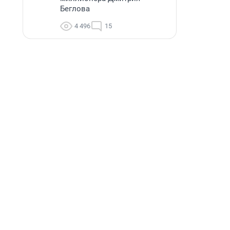
Беглова
4 496
15