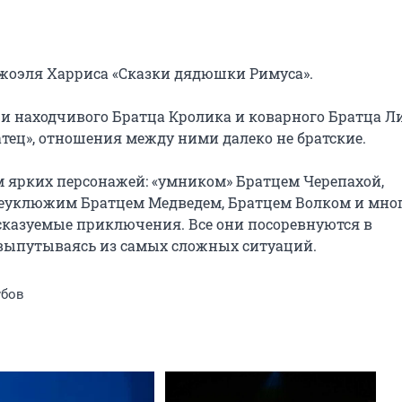
жоэля Харриса «Сказки дядюшки Римуса».

 находчивого Братца Кролика и коварного Братца Лис
тец», отношения между ними далеко не братские.

м ярких персонажей: «умником» Братцем Черепахой, 
неуклюжим Братцем Медведем, Братцем Волком и мно
сказуемые приключения. Все они посоревнуются в 
ю выпутываясь из самых сложных ситуаций.
убов