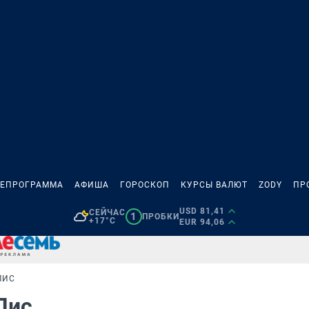
ЛЕПРОГРАММА
АФИША
ГОРОСКОП
КУРСЫ ВАЛЮТ
ZODY
ПР
USD 81,41
СЕЙЧАС
1
ПРОБКИ
+17°C
EUR 94,06
ЛИС
 Лис