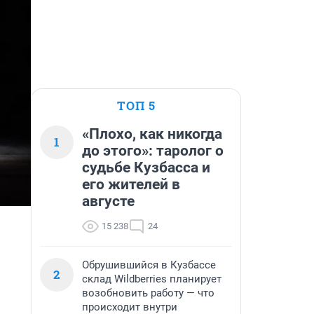
ТОП 5
«Плохо, как никогда
1
до этого»: таролог о
судьбе Кузбасса и
его жителей в
августе
15 238
24
Обрушившийся в Кузбассе
2
склад Wildberries планирует
возобновить работу — что
происходит внутри