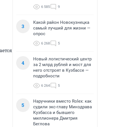
6 585
9
Какой район Новокузнецка
3
самый лучший для жизни —
опрос
6 268
5
ется 
Новый логистический центр
4
за 2 млрд рублей и мост для
него отстроят в Кузбассе —
подробности
6 264
5
Наручники вместо Rolex: как
5
судили экс-главу Минздрава
Кузбасса и бывшего
миллионера Дмитрия
Беглова