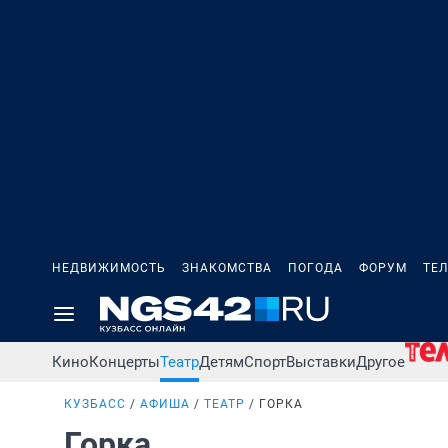
НЕДВИЖИМОСТЬ
ЗНАКОМСТВА
ПОГОДА
ФОРУМ
ТЕ
Кино
Концерты
Театр
Детям
Спорт
Выставки
Другое
КУЗБАСС
АФИША
ТЕАТР
ГОРКА
Горка