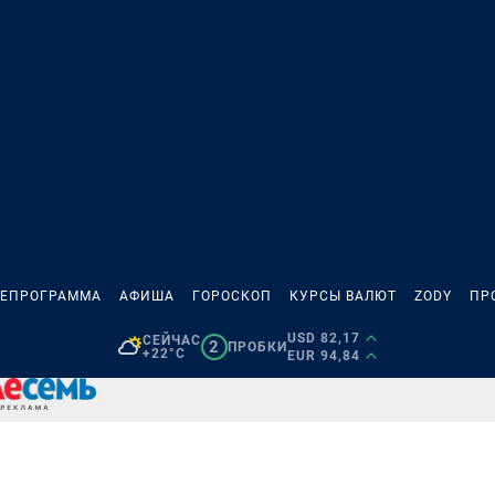
ЛЕПРОГРАММА
АФИША
ГОРОСКОП
КУРСЫ ВАЛЮТ
ZODY
ПР
USD 82,17
СЕЙЧАС
2
ПРОБКИ
+22°C
EUR 94,84