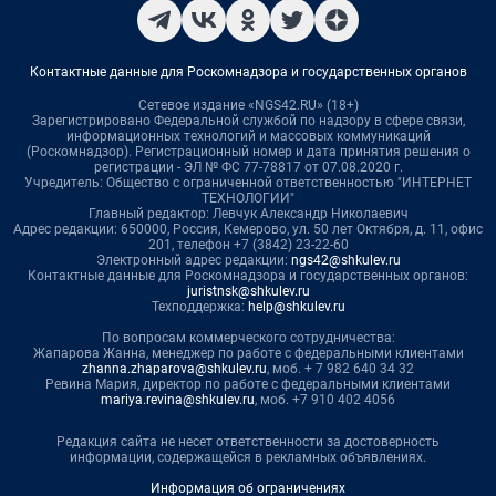
Контактные данные для Роскомнадзора и государственных органов
Сетевое издание «NGS42.RU» (18+)
Зарегистрировано Федеральной службой по надзору в сфере связи,
информационных технологий и массовых коммуникаций
(Роскомнадзор). Регистрационный номер и дата принятия решения о
регистрации - ЭЛ № ФС 77-78817 от 07.08.2020 г.
Учредитель: Общество с ограниченной ответственностью "ИНТЕРНЕТ
ТЕХНОЛОГИИ"
Главный редактор: Левчук Александр Николаевич
Адрес редакции: 650000, Россия, Кемерово, ул. 50 лет Октября, д. 11, офис
201, телефон +7 (3842) 23-22-60
Электронный адрес редакции:
ngs42@shkulev.ru
Контактные данные для Роскомнадзора и государственных органов:
juristnsk@shkulev.ru
Техподдержка:
help@shkulev.ru
По вопросам коммерческого сотрудничества:
Жапарова Жанна, менеджер по работе с федеральными клиентами
zhanna.zhaparova@shkulev.ru
, моб. + 7 982 640 34 32
Ревина Мария, директор по работе с федеральными клиентами
mariya.revina@shkulev.ru
, моб. +7 910 402 4056
Редакция сайта не несет ответственности за достоверность
информации, содержащейся в рекламных объявлениях.
Информация об ограничениях