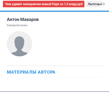
Чем удивит кемеровчан новый Парк за 1,3 млрд руб
Льготный про
Антон Макаров
Кемеровчанин
МАТЕРИАЛЫ АВТОРА