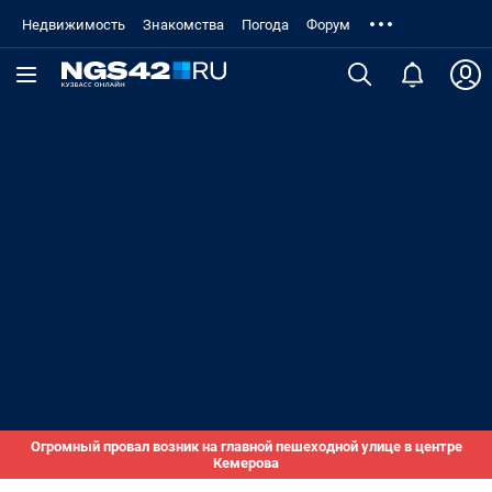
Недвижимость
Знакомства
Погода
Форум
Огромный провал возник на главной пешеходной улице в центре
Кемерова