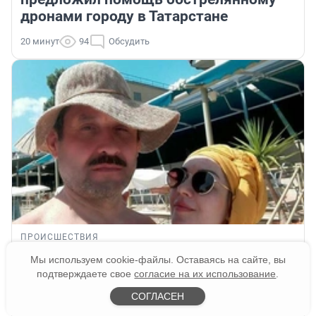
дронами городу в Татарстане
20 минут
94
Обсудить
ПРОИСШЕСТВИЯ
Тела пропавшей семьи Усольцевых не
Мы используем cookie-файлы. Оставаясь на сайте, вы
найдут, но не все так просто:
подтверждаете свое
согласие на их использование
.
спасатель оценил шансы
СОГЛАСЕН
24 минуты
60
Обсудить