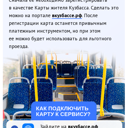
КАК ПОДКЛЮЧИТЬ
КАРТУ К СЕРВИСУ?
Зайдите на
вкузбассе.рф
1
и авторизуйтесь.
Откройте раздел «Онлайн-
2
сервисы».
Выберите сервис «Льготный проезд
3
в транспорте общего пользования».
Добавьте данные карты «Мир»
4
любого банка.