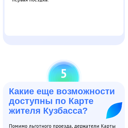
жителя Кузбасса?
Помимо льготного проезда, держатели Карты
жителя Кузбасса, так же как и обычные
держатели карт «Мир», могут воспользоваться
и другими привилегиями, доступными
в рамках программы лояльности российской
платежной системы.
Например, до 30 июня 2026 года действует
акция в общественном транспорте региона.
Еще пару недель жители региона могут
получать скидку 10 рублей с каждой поездки
при оплате проезда Картой жителя Кузбасса.
При этом размер компенсации за льготный
проезд рассчитывается уже с учетом
фактически понесенных затрат за вычетом
скидки 10 рублей на проезд, предусмотренной