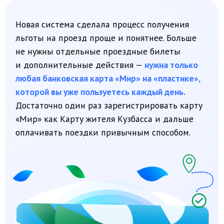
Если вы относитесь к льготной категории
и оформляете право на льготу впервые с 2026
года, подробную информацию о новом порядке
предоставления льгот можно получить
на портале
вкузбассе.рф
, а также в органах
соцзащиты населения Кузбасса, МФЦ или
офисах банков.