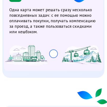
Новая система сделала процесс получения
льготы на проезд проще и понятнее. Больше
не нужны отдельные проездные билеты
и дополнительные действия —
нужна только
любая банковская карта «Мир» на «пластике»,
которой вы уже пользуетесь каждый день
.
Достаточно один раз зарегистрировать карту
«Мир» как Карту жителя Кузбасса и дальше
оплачивать поездки привычным способом.