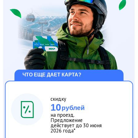
2026 года*
20
%
кешбэк от
при оплате покупок
и услуг на всесезонном
горнолыжном курорте
«Шерегеш»**
доступ к другим выгодным
предложениям в рамках
программы лояльности платежной
системы «Мир». Отследить
актуальные предложения,
действующие в Кемеровской
области, можно на сайте
vamprivet.ru