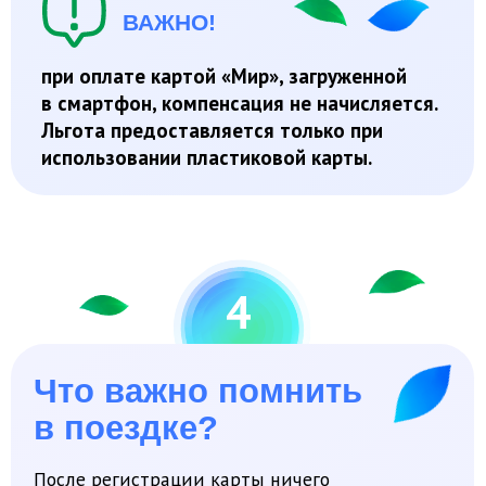
4
Что важно помнить
в поездке?
После регистрации карты ничего
дополнительно делать не нужно — достаточно
оплачивать проезд привычным способом,
прикладывая карту к валидатору или
терминалу для приема бесконтактных
банковских карт в транспорте. Это актуально
для любого общественного транспорта, кроме
маршрутного такси.
При себе обязательно нужно иметь документ,
подтверждающий право на льготу. Его могут