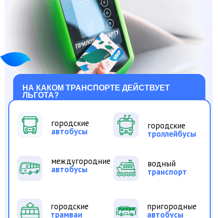
междугородние
водный
автобусы
транспорт
городские
пригородные
трамваи
автобусы
ж/д поезда
пригородного
сообщения
АО «Кузбасс-Пригород»
и АО «КрасПригород»
Исключение — маршрутные
такси