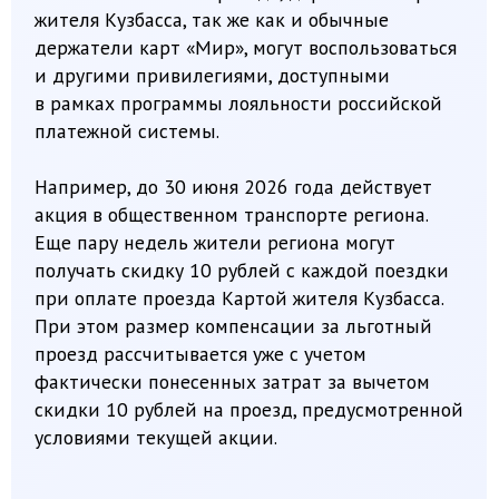
условиями текущей акции.
Кроме того, для жителей региона есть еще
одна приятная возможность — она связана
с отдыхом в Шерегеше. На территории
всесезонного курорта у партнеров платежной
системы «Мир» можно получать кешбэк —
от 20% и выше — при оплате услуг и покупок
картой.
Чтобы воспользоваться этим, достаточно
зарегистрировать карту «Мир» на сайте
вкузбассе.рф
и расплачиваться
ею в Шерегеше.