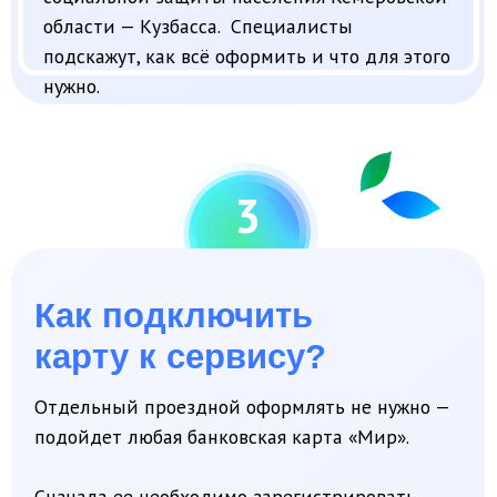
Как подключить
карту к сервису?
Отдельный проездной оформлять не нужно —
подойдет любая банковская карта «Мир».
Сначала ее необходимо зарегистрировать
в качестве Карты жителя Кузбасса. Сделать это
можно на портале
вкузбассе.рф
. После
регистрации карта останется привычным
платежным инструментом, но при этом
ее можно будет использовать для льготного
проезда.