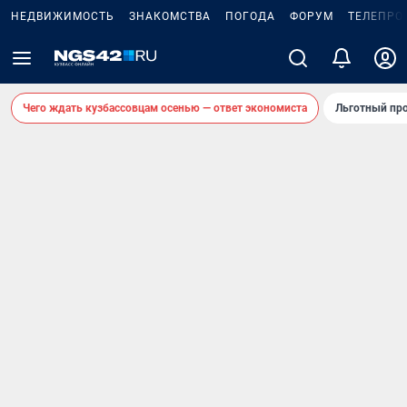
НЕДВИЖИМОСТЬ
ЗНАКОМСТВА
ПОГОДА
ФОРУМ
ТЕЛЕПРО
Чего ждать кузбассовцам осенью — ответ экономиста
Льготный про