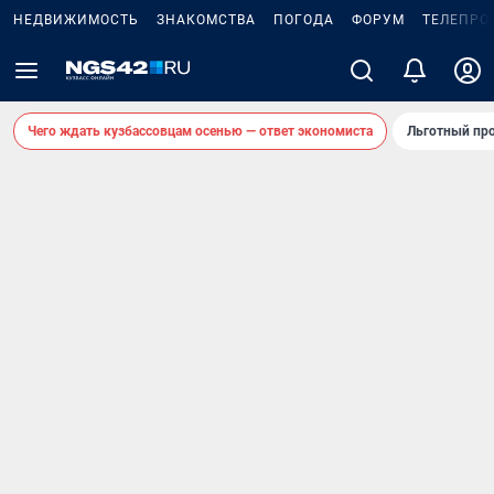
НЕДВИЖИМОСТЬ
ЗНАКОМСТВА
ПОГОДА
ФОРУМ
ТЕЛЕПРО
Чего ждать кузбассовцам осенью — ответ экономиста
Льготный про