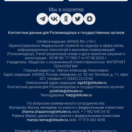
Мы в соцсетях
Контактные данные для Роскомнадзора и государственных органов
Сетевое издание «NGS42.RU» (18+)
Зарегистрировано Федеральной службой по надзору в сфере связи,
информационных технологий и массовых коммуникаций
(Роскомнадзор). Регистрационный номер и дата принятия решения о
регистрации - ЭЛ № ФС 77-78817 от 07.08.2020 г.
Учредитель: Общество с ограниченной ответственностью "ИНТЕРНЕТ
ТЕХНОЛОГИИ"
Главный редактор: Левчук Александр Николаевич
Адрес редакции: 650000, Россия, Кемерово, ул. 50 лет Октября, д. 11, офис
201, телефон +7 (3842) 23-22-60
Электронный адрес редакции:
ngs42@shkulev.ru
Контактные данные для Роскомнадзора и государственных органов:
juristnsk@shkulev.ru
Техподдержка:
help@shkulev.ru
По вопросам коммерческого сотрудничества:
Жапарова Жанна, менеджер по работе с федеральными клиентами
zhanna.zhaparova@shkulev.ru
, моб. + 7 982 640 34 32
Ревина Мария, директор по работе с федеральными клиентами
mariya.revina@shkulev.ru
, моб. +7 910 402 4056
Редакция сайта не несет ответственности за достоверность