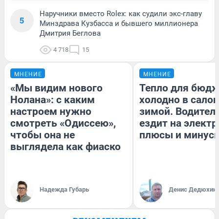
Наручники вместо Rolex: как судили экс-главу
5
Минздрава Кузбасса и бывшего миллионера
Дмитрия Беглова
4 718
15
МНЕНИЕ
МНЕНИЕ
«Мы видим нового
Тепло для бюдж
Нолана»: с каким
холодно в сало
настроем нужно
зимой. Водитель
смотреть «Одиссею»,
ездит на электр
чтобы она не
плюсы и минус
выглядела как фиаско
Надежда Губарь
Денис Дедюхин