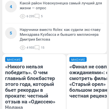
Какой район Новокузнецка самый лучший для
4
жизни — опрос
6 235
5
Наручники вместо Rolex: как судили экс-главу
5
Минздрава Кузбасса и бывшего миллионера
Дмитрия Беглова
4 955
15
МНЕНИЕ
МНЕНИЕ
«Никого нельзя
«Финал не совпа
победить». О чем
ожиданиями»: с
главный блокбастер
смотреть филь
этого года, который
«Старый орел» 
бьет рекорды в
большом экран
прокате: честный
честная реценз
отзыв на «Одиссею»
Нолана