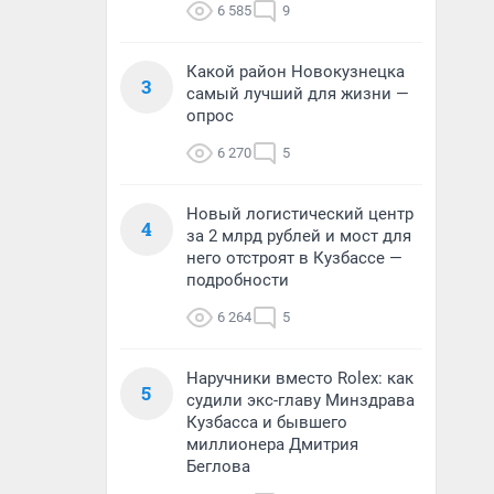
6 585
9
Какой район Новокузнецка
3
самый лучший для жизни —
опрос
6 270
5
Новый логистический центр
4
за 2 млрд рублей и мост для
него отстроят в Кузбассе —
подробности
6 264
5
Наручники вместо Rolex: как
5
судили экс-главу Минздрава
Кузбасса и бывшего
миллионера Дмитрия
Беглова