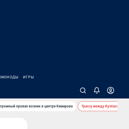
ОМОКОДЫ
ИГРЫ
громный провал возник в центре Кемерова
Трассу между Кузбассом и 