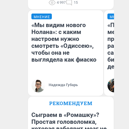
4 997
15
МНЕНИЕ
МНЕНИЕ
«Мы видим нового
«Покуп
Нолана»: с каким
мешке»
настроем нужно
предпр
смотреть «Одиссею»,
рассказ
чтобы она не
самом 
выглядела как фиаско
бизнес
дешевы
На
Надежда Губарь
От
де
РЕКОМЕНДУЕМ
Сыграем в «Ромашку»?
Простая головоломка,
которая взбодрит мозг не