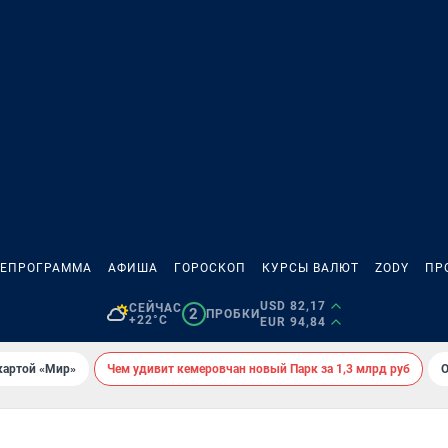
ЛЕПРОГРАММА
АФИША
ГОРОСКОП
КУРСЫ ВАЛЮТ
ZODY
ПР
USD 82,17
СЕЙЧАС
2
ПРОБКИ
+22°C
EUR 94,84
картой «Мир»
Чем удивит кемеровчан новый Парк за 1,3 млрд руб
О