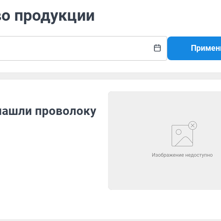
во продукции
Примен
 нашли проволоку