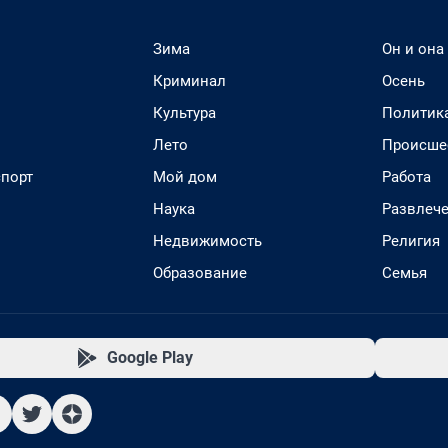
Зима
Он и она
Криминал
Осень
Культура
Политик
Лето
Происше
спорт
Мой дом
Работа
Наука
Развлеч
Недвижимость
Религия
Образование
Семья
Google Play