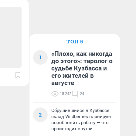
ТОП 5
«Плохо, как никогда
1
до этого»: таролог о
судьбе Кузбасса и
его жителей в
августе
15 242
24
Обрушившийся в Кузбассе
2
склад Wildberries планирует
возобновить работу — что
происходит внутри