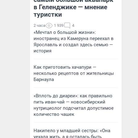
в Геленджике — мнение
туристки
2 часа
1 939
4
«Мечтал о большой жизни»:
иностранец из Камеруна переехал в
Ярославль и создал здесь семью —
история
Как приготовить хачапури —
несколько рецептов от жительницы
Барнаула
«Вплоть до диареи»: как правильно
пить иван-чай — новосибирский
нутрициолог подсчитал допустимое
количество чашек
Накипело у младшей сестры: «Она
уехала жить, а я осталась быть