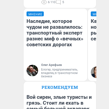
6 110
5
МНЕНИЕ
МНЕНИЕ
Наследие, которое
Кварти
чудом не развалилось:
но деш
транспортный эксперт
рынок 
разнес миф о «вечных»
сейчас
советских дорогах
Олег Арефьев
Ек
Блогер, предприниматель,
владелец в транспортном
ди
бизнесе
не
РЕКОМЕНДУЕМ
Вой сирен, злые туристы и
грязь. Стоит ли ехать в
самый большой аквапарк