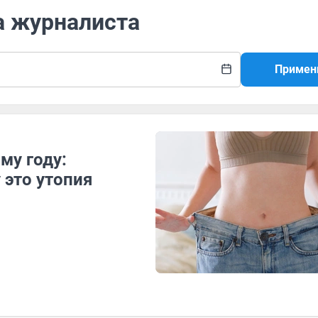
а журналиста
Примен
му году:
 это утопия