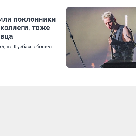
или поклонники
 коллеги, тоже
евца
й, но Кузбасс обошел