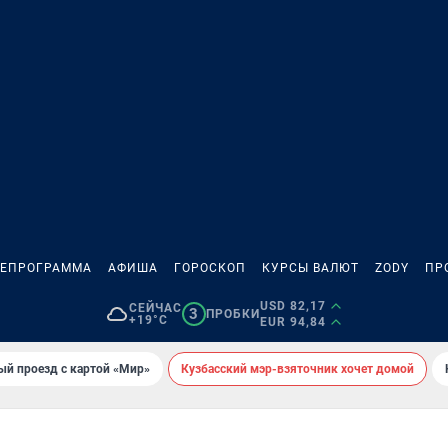
ЛЕПРОГРАММА
АФИША
ГОРОСКОП
КУРСЫ ВАЛЮТ
ZODY
ПР
USD 82,17
СЕЙЧАС
3
ПРОБКИ
+19°C
EUR 94,84
ый проезд с картой «Мир»
Кузбасский мэр-взяточник хочет домой