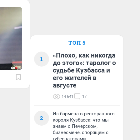
ТОП 5
«Плохо, как никогда
1
до этого»: таролог о
судьбе Кузбасса и
его жителей в
августе
14 641
17
Из бармена в ресторанного
2
короля Кузбасса: что мы
знаем о Печерском,
бизнесмене, спорящем с
губернаторами