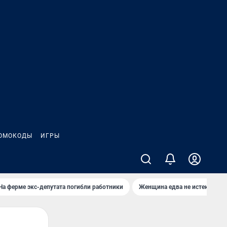
ОМОКОДЫ
ИГРЫ
На ферме экс-депутата погибли работники
Женщина едва не истекла кро