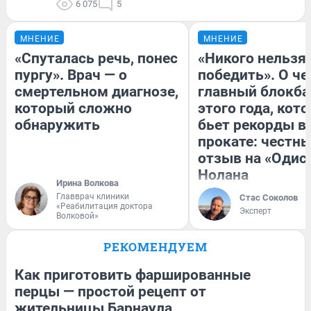
6 075
5
МНЕНИЕ
МНЕНИЕ
«Спуталась речь, понес
«Никого нельзя
пургу». Врач — о
победить». О ч
смертельном диагнозе,
главный блокба
который сложно
этого года, кот
обнаружить
бьет рекорды в
прокате: честн
отзыв на «Одис
Нолана
Ирина Волкова
Главврач клиники
Стас Соколов
«Реабилитация доктора
Эксперт
Волковой»
РЕКОМЕНДУЕМ
Как приготовить фаршированные
перцы — простой рецепт от
жительницы Барнаула