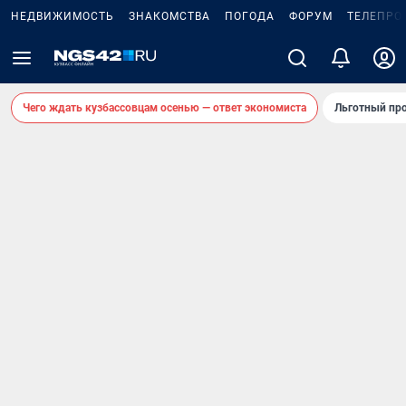
НЕДВИЖИМОСТЬ
ЗНАКОМСТВА
ПОГОДА
ФОРУМ
ТЕЛЕПРО
Чего ждать кузбассовцам осенью — ответ экономиста
Льготный про