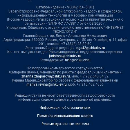
Сетевое издание «NGS42.RU» (18+)
Зарегистрировано Федеральной службой по надзору в сфере связи,
информационных технологий и массовых коммуникаций
(Роскомнадзор). Регистрационный номер и дата принятия решения о
регистрации - ЭЛ № ФС 77-78817 от 07.08.2020 г.
Учредитель: Общество с ограниченной ответственностью "ИНТЕРНЕТ
ТЕХНОЛОГИИ"
Главный редактор: Левчук Александр Николаевич
Адрес редакции: 650000, Россия, Кемерово, ул. 50 лет Октября, д. 11, офис
201, телефон +7 (3842) 23-22-60
Электронный адрес редакции:
ngs42@shkulev.ru
Контактные данные для Роскомнадзора и государственных органов:
juristnsk@shkulev.ru
Техподдержка:
help@shkulev.ru
По вопросам коммерческого сотрудничества:
Жапарова Жанна, менеджер по работе с федеральными клиентами
zhanna.zhaparova@shkulev.ru
, моб. + 7 982 640 34 32
Ревина Мария, директор по работе с федеральными клиентами
mariya.revina@shkulev.ru
, моб. +7 910 402 4056
Редакция сайта не несет ответственности за достоверность
информации, содержащейся в рекламных объявлениях.
Информация об ограничениях
Политика использования cookies
Рекомендательные системы