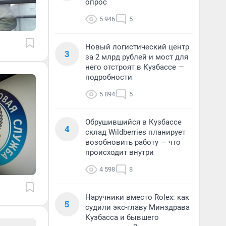
опрос
5 946
5
Новый логистический центр
3
за 2 млрд рублей и мост для
него отстроят в Кузбассе —
подробности
5 894
5
Обрушившийся в Кузбассе
4
склад Wildberries планирует
возобновить работу — что
происходит внутри
4 598
8
Наручники вместо Rolex: как
5
судили экс-главу Минздрава
Кузбасса и бывшего