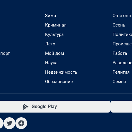
Зима
Он и она
Криминал
Осень
Культура
Политик
Лето
Происше
спорт
Мой дом
Работа
Наука
Развлеч
Недвижимость
Религия
Образование
Семья
Google Play