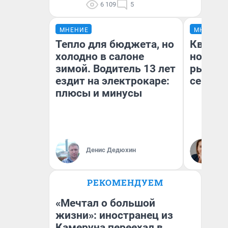
6 109
5
МНЕНИЕ
МНЕНИЕ
Тепло для бюджета, но
Кварти
холодно в салоне
но деш
зимой. Водитель 13 лет
рынок 
ездит на электрокаре:
сейчас
плюсы и минусы
Ек
Денис Дедюхин
ди
не
РЕКОМЕНДУЕМ
«Мечтал о большой
жизни»: иностранец из
Камеруна переехал в