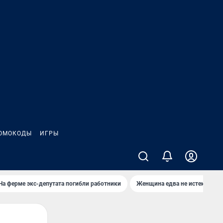
ОМОКОДЫ
ИГРЫ
На ферме экс-депутата погибли работники
Женщина едва не истекла кро