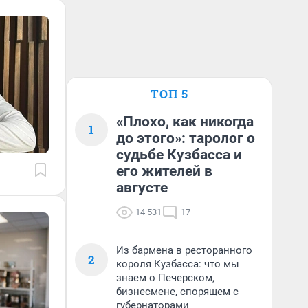
ТОП 5
«Плохо, как никогда
1
до этого»: таролог о
судьбе Кузбасса и
его жителей в
августе
14 531
17
Из бармена в ресторанного
2
короля Кузбасса: что мы
знаем о Печерском,
бизнесмене, спорящем с
губернаторами