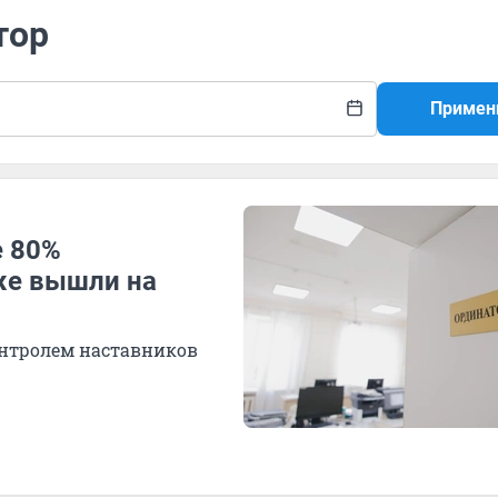
тор
Примен
е 80%
же вышли на
нтролем наставников