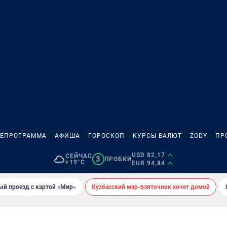
ЛЕПРОГРАММА
АФИША
ГОРОСКОП
КУРСЫ ВАЛЮТ
ZODY
ПР
USD 82,17
СЕЙЧАС
3
ПРОБКИ
+19°C
EUR 94,84
ый проезд с картой «Мир»
Кузбасский мэр-взяточник хочет домой