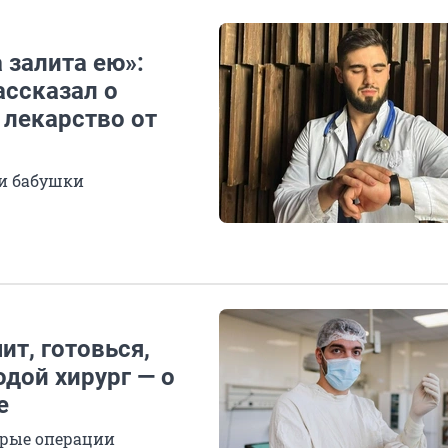
а залита ею»:
ассказал о
 лекарство от
ни бабушки
ит, готовься,
одой хирург — о
е
орые операции