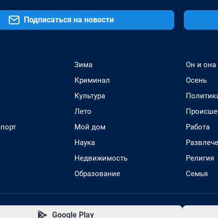
Подписаться на новости
Зима
Он и она
Криминал
Осень
Культура
Политик
Лето
Происше
спорт
Мой дом
Работа
Наука
Развлеч
Недвижимость
Религия
Образование
Семья
Google Play