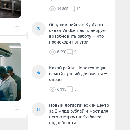
14 365
12
Обрушившийся в Кузбассе
3
склад Wildberries планирует
возобновить работу — что
происходит внутри
6 290
9
Какой район Новокузнецка
4
самый лучший для жизни —
опрос
6 115
5
Новый логистический центр
5
за 2 млрд рублей и мост для
него отстроят в Кузбассе —
подробности