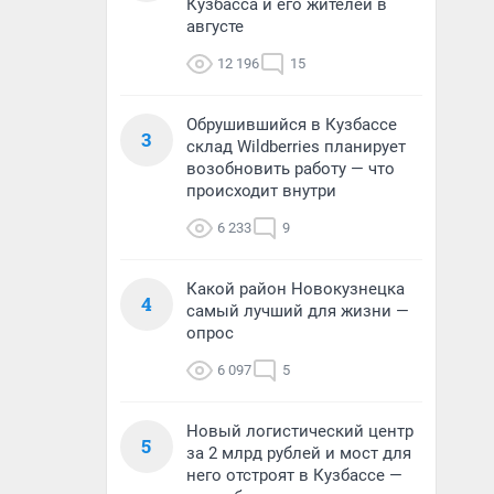
Кузбасса и его жителей в
августе
12 196
15
Обрушившийся в Кузбассе
3
склад Wildberries планирует
возобновить работу — что
происходит внутри
6 233
9
Какой район Новокузнецка
4
самый лучший для жизни —
опрос
6 097
5
Новый логистический центр
5
за 2 млрд рублей и мост для
него отстроят в Кузбассе —