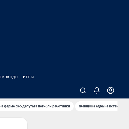
ОМОКОДЫ
ИГРЫ
На ферме экс-депутата погибли работники
Женщина едва не истекла кро