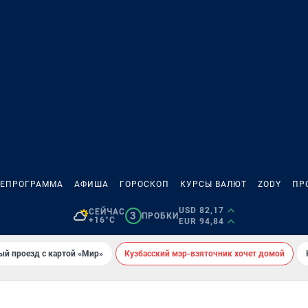
ЛЕПРОГРАММА
АФИША
ГОРОСКОП
КУРСЫ ВАЛЮТ
ZODY
ПР
USD 82,17
СЕЙЧАС
3
ПРОБКИ
+16°C
EUR 94,84
ый проезд с картой «Мир»
Кузбасский мэр-взяточник хочет домой