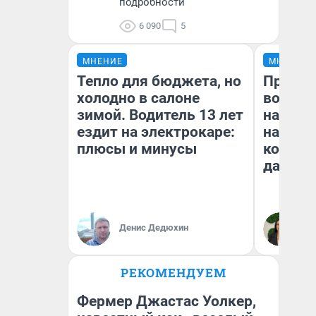
подробности
6 090
5
МНЕНИЕ
МНЕНИЕ
Тепло для бюджета, но
Продаш
холодно в салоне
возьмут
зимой. Водитель 13 лет
нам го
ездит на электрокаре:
налого
плюсы и минусы
коснет
даже р
Денис Дедюхин
Ан
РЕКОМЕНДУЕМ
Фермер Джастас Уолкер,