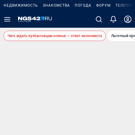
НЕДВИЖИМОСТЬ
ЗНАКОМСТВА
ПОГОДА
ФОРУМ
ТЕЛЕПРО
Чего ждать кузбассовцам осенью — ответ экономиста
Льготный про