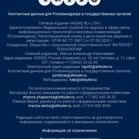
Контактные данные для Роскомнадзора и государственных органов
Сетевое издание «NGS42.RU» (18+)
Зарегистрировано Федеральной службой по надзору в сфере связи,
информационных технологий и массовых коммуникаций
(Роскомнадзор). Регистрационный номер и дата принятия решения о
регистрации - ЭЛ № ФС 77-78817 от 07.08.2020 г.
Учредитель: Общество с ограниченной ответственностью "ИНТЕРНЕТ
ТЕХНОЛОГИИ"
Главный редактор: Левчук Александр Николаевич
Адрес редакции: 650000, Россия, Кемерово, ул. 50 лет Октября, д. 11, офис
201, телефон +7 (3842) 23-22-60
Электронный адрес редакции:
ngs42@shkulev.ru
Контактные данные для Роскомнадзора и государственных органов:
juristnsk@shkulev.ru
Техподдержка:
help@shkulev.ru
По вопросам коммерческого сотрудничества:
Жапарова Жанна, менеджер по работе с федеральными клиентами
zhanna.zhaparova@shkulev.ru
, моб. + 7 982 640 34 32
Ревина Мария, директор по работе с федеральными клиентами
mariya.revina@shkulev.ru
, моб. +7 910 402 4056
Редакция сайта не несет ответственности за достоверность
информации, содержащейся в рекламных объявлениях.
Информация об ограничениях