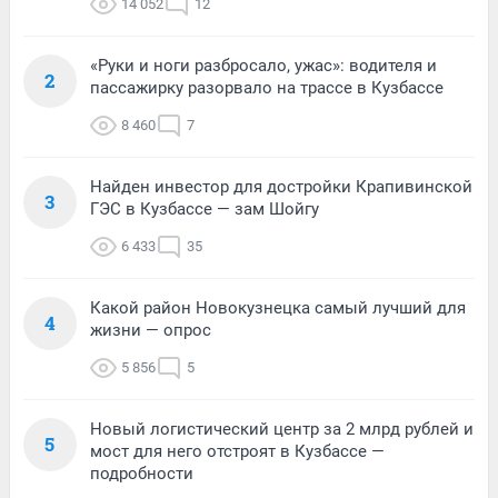
14 052
12
«Руки и ноги разбросало, ужас»: водителя и
2
пассажирку разорвало на трассе в Кузбассе
8 460
7
Найден инвестор для достройки Крапивинской
3
ГЭС в Кузбассе — зам Шойгу
6 433
35
Какой район Новокузнецка самый лучший для
4
жизни — опрос
5 856
5
Новый логистический центр за 2 млрд рублей и
5
мост для него отстроят в Кузбассе —
подробности