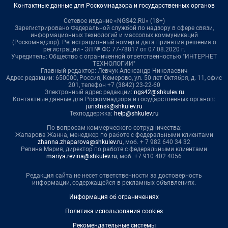
Контактные данные для Роскомнадзора и государственных органов
Сетевое издание «NGS42.RU» (18+)
Зарегистрировано Федеральной службой по надзору в сфере связи,
информационных технологий и массовых коммуникаций
(Роскомнадзор). Регистрационный номер и дата принятия решения о
регистрации - ЭЛ № ФС 77-78817 от 07.08.2020 г.
Учредитель: Общество с ограниченной ответственностью "ИНТЕРНЕТ
ТЕХНОЛОГИИ"
Главный редактор: Левчук Александр Николаевич
Адрес редакции: 650000, Россия, Кемерово, ул. 50 лет Октября, д. 11, офис
201, телефон +7 (3842) 23-22-60
Электронный адрес редакции:
ngs42@shkulev.ru
Контактные данные для Роскомнадзора и государственных органов:
juristnsk@shkulev.ru
Техподдержка:
help@shkulev.ru
По вопросам коммерческого сотрудничества:
Жапарова Жанна, менеджер по работе с федеральными клиентами
zhanna.zhaparova@shkulev.ru
, моб. + 7 982 640 34 32
Ревина Мария, директор по работе с федеральными клиентами
mariya.revina@shkulev.ru
, моб. +7 910 402 4056
Редакция сайта не несет ответственности за достоверность
информации, содержащейся в рекламных объявлениях.
Информация об ограничениях
Политика использования cookies
Рекомендательные системы