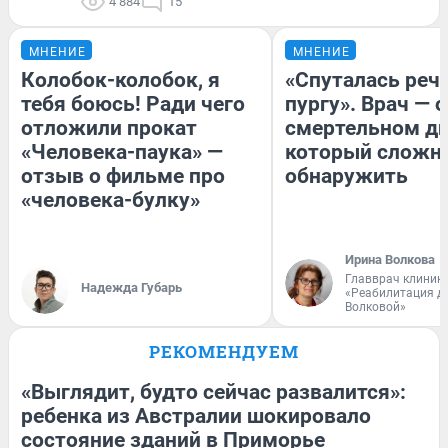
4 884
15
МНЕНИЕ
МНЕНИЕ
Колобок-колобок, я
«Спуталась речь
тебя боюсь! Ради чего
пургу». Врач — о
отложили прокат
смертельном ди
«Человека-паука» —
который сложн
отзыв о фильме про
обнаружить
«человека-булку»
Ирина Волкова
Главврач клиник
Надежда Губарь
«Реабилитация д
Волковой»
РЕКОМЕНДУЕМ
«Выглядит, будто сейчас развалится»:
ребенка из Австралии шокировало
состояние зданий в Приморье