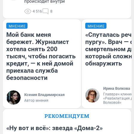
происходит внутри
4 516
8
МНЕНИЕ
МНЕНИЕ
Мой банк меня
«Спуталась речь
бережет. Журналист
пургу». Врач — о
хотела снять 200
смертельном ди
тысяч, чтобы погасить
который сложн
кредит, — к ней домой
обнаружить
приехала служба
безопасности
Ирина Волкова
Главврач клиник
Ксения Владимирская
«Реабилитация д
Автор мнения
Волковой»
РЕКОМЕНДУЕМ
«Ну вот и всё»: звезда «Дома-2»