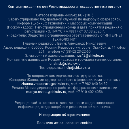
Контактные данные для Роскомнадзора и государственных органов
Сетевое издание «NGS42.RU» (18+)
Зарегистрировано Федеральной службой по надзору в сфере связи,
информационных технологий и массовых коммуникаций
(Роскомнадзор). Регистрационный номер и дата принятия решения о
регистрации - ЭЛ № ФС 77-78817 от 07.08.2020 г.
Учредитель: Общество с ограниченной ответственностью "ИНТЕРНЕТ
ТЕХНОЛОГИИ"
Главный редактор: Левчук Александр Николаевич
Адрес редакции: 650000, Россия, Кемерово, ул. 50 лет Октября, д. 11, офис
201, телефон +7 (3842) 23-22-60
Электронный адрес редакции:
ngs42@shkulev.ru
Контактные данные для Роскомнадзора и государственных органов:
juristnsk@shkulev.ru
Техподдержка:
help@shkulev.ru
По вопросам коммерческого сотрудничества:
Жапарова Жанна, менеджер по работе с федеральными клиентами
zhanna.zhaparova@shkulev.ru
, моб. + 7 982 640 34 32
Ревина Мария, директор по работе с федеральными клиентами
mariya.revina@shkulev.ru
, моб. +7 910 402 4056
Редакция сайта не несет ответственности за достоверность
информации, содержащейся в рекламных объявлениях.
Информация об ограничениях
Политика использования cookies