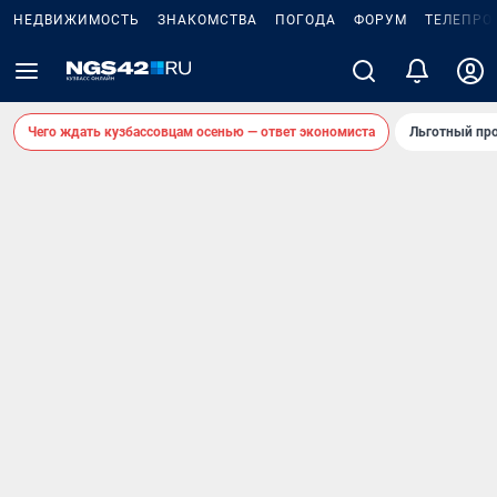
НЕДВИЖИМОСТЬ
ЗНАКОМСТВА
ПОГОДА
ФОРУМ
ТЕЛЕПРО
Чего ждать кузбассовцам осенью — ответ экономиста
Льготный про