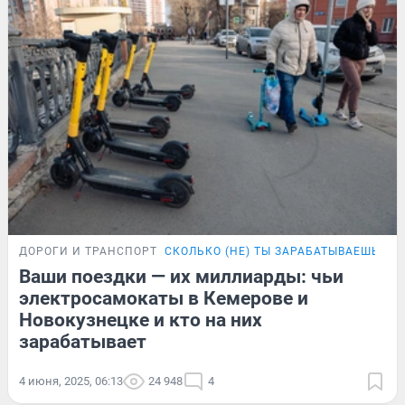
ДОРОГИ И ТРАНСПОРТ
СКОЛЬКО (НЕ) ТЫ ЗАРАБАТЫВАЕШЬ
НО
Ваши поездки — их миллиарды: чьи
электросамокаты в Кемерове и
Новокузнецке и кто на них
зарабатывает
4 июня, 2025, 06:13
24 948
4