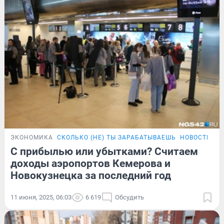
ЭКОНОМИКА
СКОЛЬКО (НЕ) ТЫ ЗАРАБАТЫВАЕШЬ
НОВОСТИ НО
С прибылью или убытками? Считаем
доходы аэропортов Кемерова и
Новокузнецка за последний год
11 июня, 2025, 06:03
6 619
Обсудить