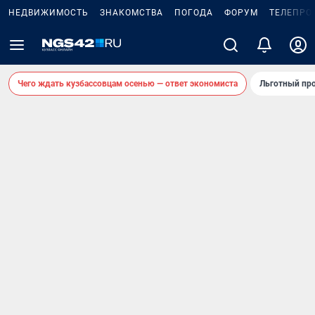
НЕДВИЖИМОСТЬ
ЗНАКОМСТВА
ПОГОДА
ФОРУМ
ТЕЛЕПРО
Чего ждать кузбассовцам осенью — ответ экономиста
Льготный про