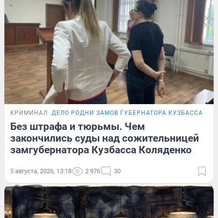
КРИМИНАЛ
ДЕЛО РОДНИ ЗАМОВ ГУБЕРНАТОРА КУЗБАССА
ЭК
Без штрафа и тюрьмы. Чем
закончились суды над сожительницей
замгубернатора Кузбасса Коляденко
5 августа, 2026, 13:18
2 976
30