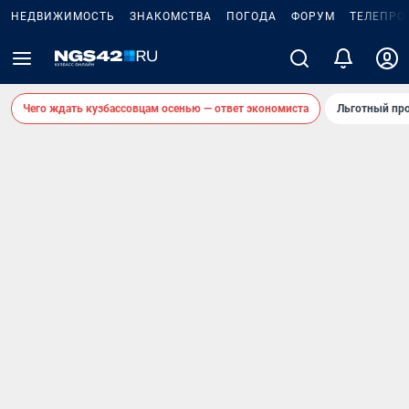
НЕДВИЖИМОСТЬ
ЗНАКОМСТВА
ПОГОДА
ФОРУМ
ТЕЛЕПРО
Чего ждать кузбассовцам осенью — ответ экономиста
Льготный про