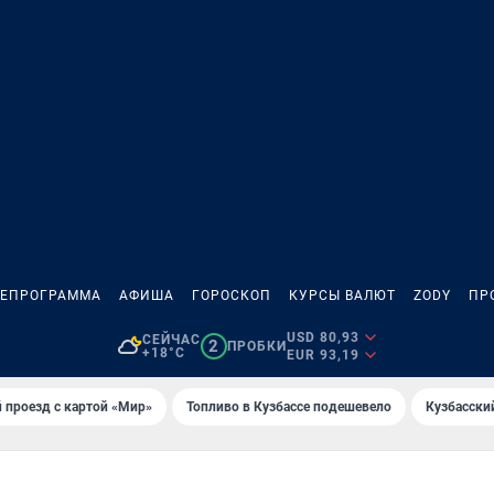
ЛЕПРОГРАММА
АФИША
ГОРОСКОП
КУРСЫ ВАЛЮТ
ZODY
ПР
USD 80,93
СЕЙЧАС
2
ПРОБКИ
+18°C
EUR 93,19
 проезд с картой «Мир»
Топливо в Кузбассе подешевело
Кузбасски