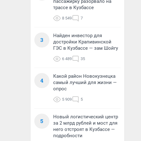
пассажирку разорвало на
трассе в Кузбассе
8 549
7
Найден инвестор для
3
достройки Крапивинской
ГЭС в Кузбассе — зам Шойгу
6 489
35
Какой район Новокузнецка
4
самый лучший для жизни —
опрос
5 909
5
Новый логистический центр
5
за 2 млрд рублей и мост для
него отстроят в Кузбассе —
подробности