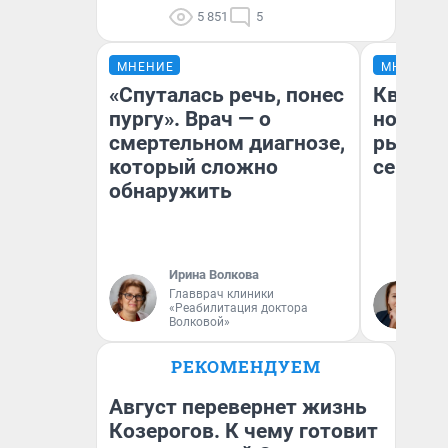
5 851
5
МНЕНИЕ
МНЕНИЕ
«Спуталась речь, понес
Кварти
пургу». Врач — о
но деш
смертельном диагнозе,
рынок 
который сложно
сейчас
обнаружить
Ирина Волкова
Ек
Главврач клиники
«Реабилитация доктора
ди
Волковой»
не
РЕКОМЕНДУЕМ
Август перевернет жизнь
Козерогов. К чему готовит