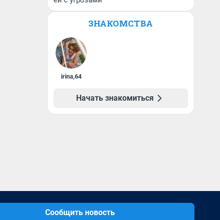
ей с угрозами
ЗНАКОМСТВА
irina
,
64
Начать знакомиться
Сообщить новость