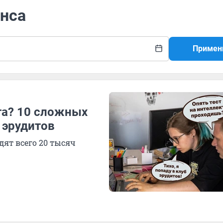
енса
Примен
га? 10 сложных
 эрудитов
одят всего 20 тысяч