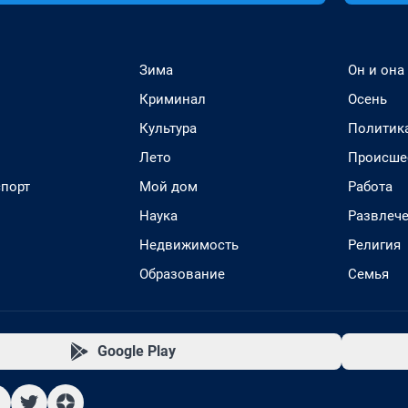
Зима
Он и она
Криминал
Осень
Культура
Политик
Лето
Происше
спорт
Мой дом
Работа
Наука
Развлеч
Недвижимость
Религия
Образование
Семья
Google Play