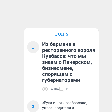
ТОП 5
Из бармена в
1
ресторанного короля
Кузбасса: что мы
знаем о Печерском,
бизнесмене,
спорящем с
губернаторами
14 104
12
«Руки и ноги разбросало,
2
ужас»: водителя и