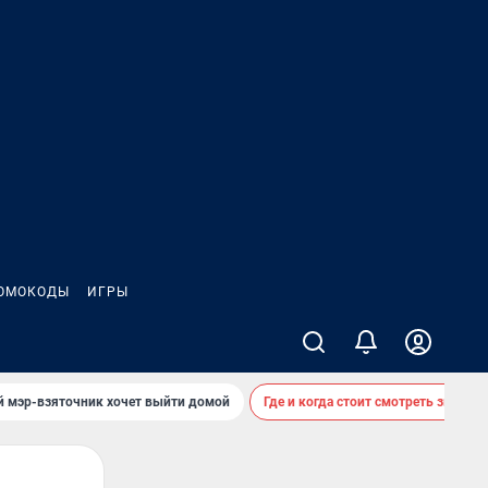
ОМОКОДЫ
ИГРЫ
й мэр-взяточник хочет выйти домой
Где и когда стоит смотреть звездоп