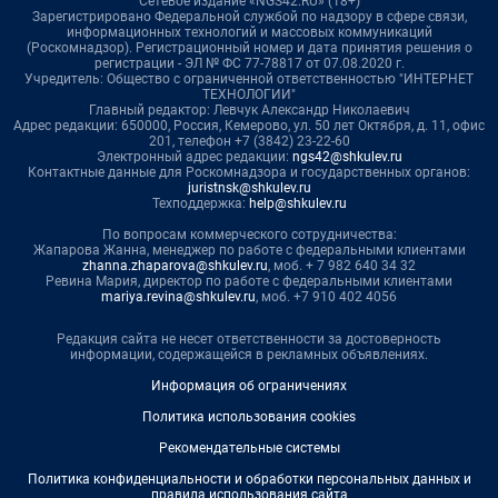
Сетевое издание «NGS42.RU» (18+)
Зарегистрировано Федеральной службой по надзору в сфере связи,
информационных технологий и массовых коммуникаций
(Роскомнадзор). Регистрационный номер и дата принятия решения о
регистрации - ЭЛ № ФС 77-78817 от 07.08.2020 г.
Учредитель: Общество с ограниченной ответственностью "ИНТЕРНЕТ
ТЕХНОЛОГИИ"
Главный редактор: Левчук Александр Николаевич
Адрес редакции: 650000, Россия, Кемерово, ул. 50 лет Октября, д. 11, офис
201, телефон +7 (3842) 23-22-60
Электронный адрес редакции:
ngs42@shkulev.ru
Контактные данные для Роскомнадзора и государственных органов:
juristnsk@shkulev.ru
Техподдержка:
help@shkulev.ru
По вопросам коммерческого сотрудничества:
Жапарова Жанна, менеджер по работе с федеральными клиентами
zhanna.zhaparova@shkulev.ru
, моб. + 7 982 640 34 32
Ревина Мария, директор по работе с федеральными клиентами
mariya.revina@shkulev.ru
, моб. +7 910 402 4056
Редакция сайта не несет ответственности за достоверность
информации, содержащейся в рекламных объявлениях.
Информация об ограничениях
Политика использования cookies
Рекомендательные системы
Политика конфиденциальности и обработки персональных данных и
правила использования сайта