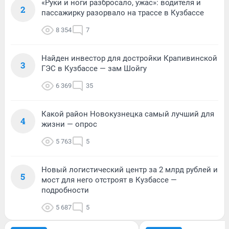
«Руки и ноги разбросало, ужас»: водителя и
2
пассажирку разорвало на трассе в Кузбассе
8 354
7
Найден инвестор для достройки Крапивинской
3
ГЭС в Кузбассе — зам Шойгу
6 369
35
Какой район Новокузнецка самый лучший для
4
жизни — опрос
5 763
5
Новый логистический центр за 2 млрд рублей и
5
мост для него отстроят в Кузбассе —
подробности
5 687
5