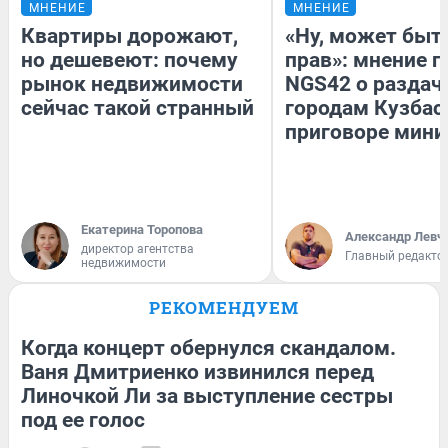
МНЕНИЕ
МНЕНИЕ
Квартиры дорожают,
«Ну, может быть
но дешевеют: почему
прав»: мнение г
рынок недвижимости
NGS42 о раздач
сейчас такой странный
городам Кузбас
приговоре мини
Екатерина Торопова
Александр Левч
директор агентства
Главный редакто
недвижимости
РЕКОМЕНДУЕМ
Когда концерт обернулся скандалом.
Ваня Дмитриенко извинился перед
Линочкой Ли за выступление сестры
под ее голос