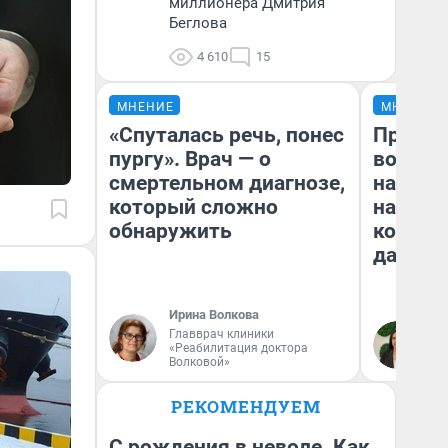
миллионера Дмитрия
Беглова
4 610
15
МНЕНИЕ
МНЕНИЕ
«Спуталась речь, понес
Продаш
пургу». Врач — о
возьмут
смертельном диагнозе,
нам го
который сложно
налого
обнаружить
коснет
даже р
Ирина Волкова
Главврач клиники
Ан
«Реабилитация доктора
Волковой»
РЕКОМЕНДУЕМ
С рождения в неволе. Как