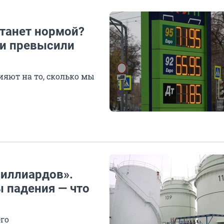
станет нормой?
ии превысили
яют на то, сколько мы
миллиардов».
 падения — что
его