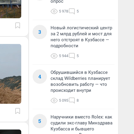
опрос
5 978
5
Новый логистический центр
3
за 2 млрд рублей и мост для
него отстроят в Кузбассе —
подробности
5 944
5
Обрушившийся в Кузбассе
4
склад Wildberries планирует
возобновить работу — что
происходит внутри
5 095
8
Наручники вместо Rolex: как
5
судили экс-главу Минздрава
Кузбасса и бывшего