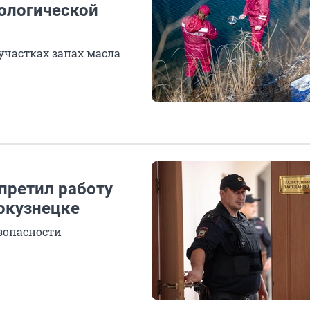
ологической
участках запах масла
апретил работу
окузнецке
зопасности