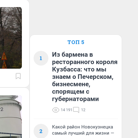
ТОП 5
Из бармена в
1
ресторанного короля
Кузбасса: что мы
знаем о Печерском,
бизнесмене,
спорящем с
губернаторами
14 191
12
Какой район Новокузнецка
2
самый лучший для жизни —