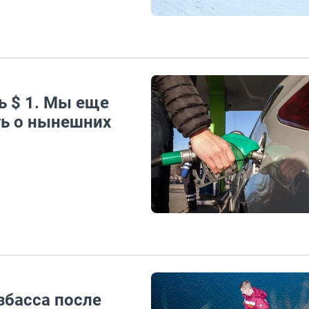
ь $ 1. Мы еще
ть о нынешних
збасса после