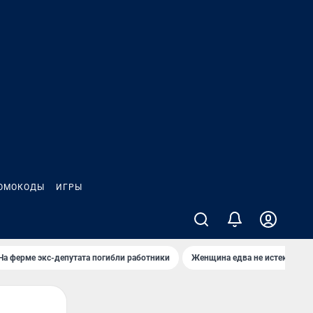
ОМОКОДЫ
ИГРЫ
На ферме экс-депутата погибли работники
Женщина едва не истекла кро