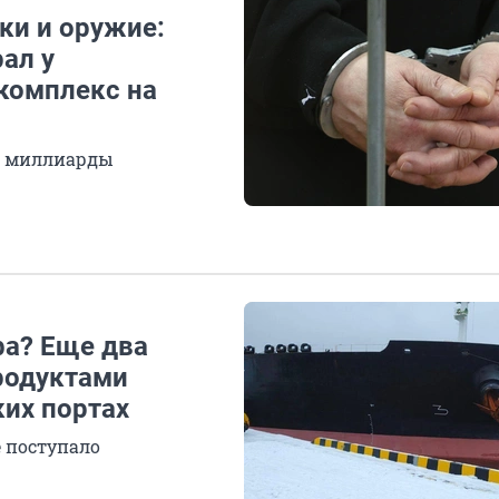
ки и оружие:
ал у
комплекс на
а миллиарды
фа? Еще два
родуктами
ких портах
 поступало