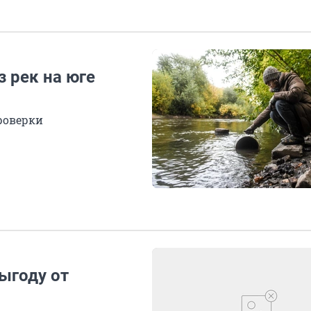
 рек на юге
роверки
ыгоду от