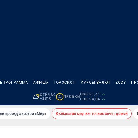
ЛЕПРОГРАММА
АФИША
ГОРОСКОП
КУРСЫ ВАЛЮТ
ZODY
ПР
USD 81,41
СЕЙЧАС
4
ПРОБКИ
+23°C
EUR 94,06
ый проезд с картой «Мир»
Кузбасский мэр-взяточник хочет домой