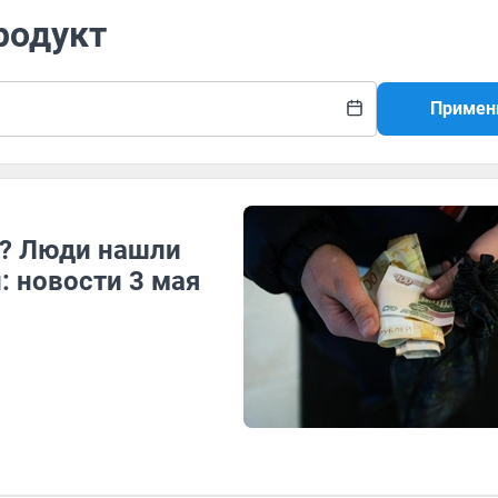
родукт
Примен
н? Люди нашли
 новости 3 мая