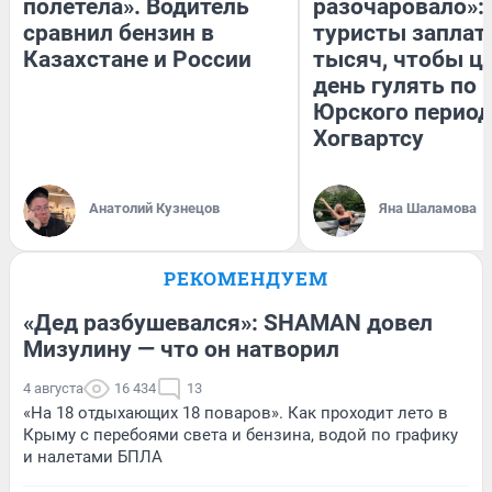
полетела». Водитель
разочаровало»:
сравнил бензин в
туристы заплат
Казахстане и России
тысяч, чтобы ц
день гулять по 
Юрского период
Хогвартсу
Анатолий Кузнецов
Яна Шаламова
РЕКОМЕНДУЕМ
«Дед разбушевался»: SHAMAN довел
Мизулину — что он натворил
4 августа
16 434
13
«На 18 отдыхающих 18 поваров». Как проходит лето в
Крыму с перебоями света и бензина, водой по графику
и налетами БПЛА