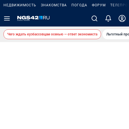
НЕДВИЖИМОСТЬ
ЗНАКОМСТВА
ПОГОДА
ФОРУМ
ТЕЛЕПРО
Чего ждать кузбассовцам осенью — ответ экономиста
Льготный про