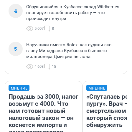
Обрушившийся в Кузбассе склад Wildberries
4
планирует возобновить работу — что
происходит внутри
5 007
8
Наручники вместо Rolex: как судили экс-
5
главу Минздрава Кузбасса и бывшего
миллионера Дмитрия Беглова
4 603
15
МНЕНИЕ
МНЕНИЕ
Продашь за 3000, налог
«Спуталась реч
возьмут с 4000. Что
пургу». Врач — 
нам готовит новый
смертельном д
налоговый закон — он
который слож
коснется импорта и
обнаружить
даже репетиторов