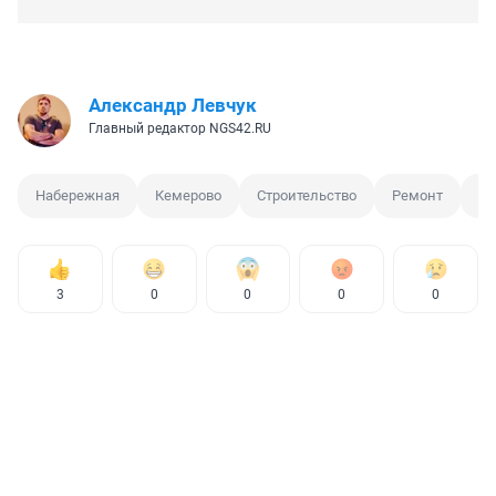
Александр Левчук
Главный редактор NGS42.RU
Набережная
Кемерово
Строительство
Ремонт
Тр
3
0
0
0
0