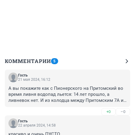
КОММЕНТАРИИ
5
Гость
21 мая 2024, 16:12
А вы покажите как с Пионерского на Притомский во 
время ливня водопад льется: 14 лет прошло, а 
ливневок нет. И из колодца между Притомским 7А и 
сквером Резникова вода прям фонтанирует во время 
+0
–0
дождя. Вот это да - достопримечательность! Нигде 
такого нет!
Гость
22 апреля 2024, 14:58
красиво и очень ПУСТО...