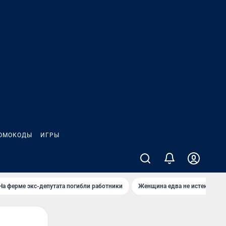
ОМОКОДЫ
ИГРЫ
На ферме экс-депутата погибли работники
Женщина едва не истекла кро