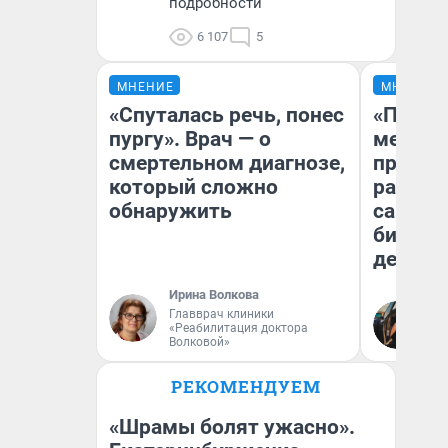
подробности
6 107
5
МНЕНИЕ
МНЕНИЕ
«Спуталась речь, понес
«Покуп
пургу». Врач — о
мешке»
смертельном диагнозе,
предпр
который сложно
рассказ
обнаружить
самом 
бизнес
дешевы
Ирина Волкова
На
Главврач клиники
«Реабилитация доктора
От
Волковой»
де
РЕКОМЕНДУЕМ
«Шрамы болят ужасно».