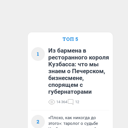
ТОП 5
Из бармена в
1
ресторанного короля
Кузбасса: что мы
знаем о Печерском,
бизнесмене,
спорящем с
губернаторами
14 364
12
«Плохо, как никогда до
2
этого»: таролог о судьбе