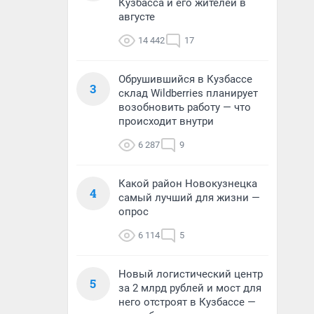
Кузбасса и его жителей в
августе
14 442
17
Обрушившийся в Кузбассе
3
склад Wildberries планирует
возобновить работу — что
происходит внутри
6 287
9
Какой район Новокузнецка
4
самый лучший для жизни —
опрос
6 114
5
Новый логистический центр
5
за 2 млрд рублей и мост для
него отстроят в Кузбассе —