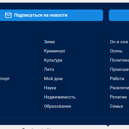
Подписаться на новости
Зима
Он и она
Криминал
Осень
Культура
Политик
Лето
Происше
спорт
Мой дом
Работа
Наука
Развлеч
Недвижимость
Религия
Образование
Семья