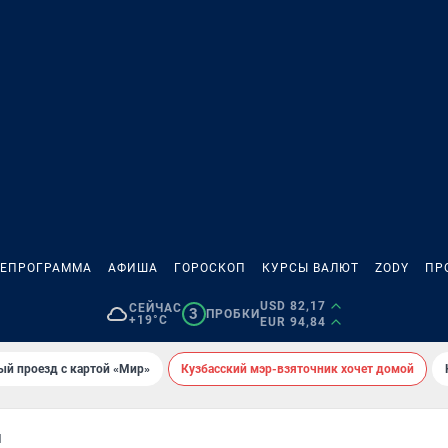
ЛЕПРОГРАММА
АФИША
ГОРОСКОП
КУРСЫ ВАЛЮТ
ZODY
ПР
USD 82,17
СЕЙЧАС
3
ПРОБКИ
+19°C
EUR 94,84
ый проезд с картой «Мир»
Кузбасский мэр-взяточник хочет домой
Я