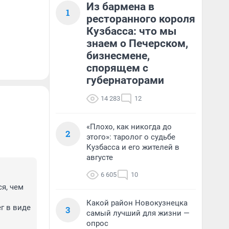
Из бармена в
1
ресторанного короля
Кузбасса: что мы
знаем о Печерском,
бизнесмене,
спорящем с
губернаторами
14 283
12
«Плохо, как никогда до
2
этого»: таролог о судьбе
Кузбасса и его жителей в
августе
6 605
10
я, чем 
Какой район Новокузнецка
 в виде 
3
самый лучший для жизни —
опрос