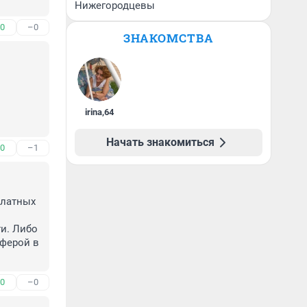
Нижегородцевы
0
–0
ЗНАКОМСТВА
irina
,
64
Начать знакомиться
0
–1
латных 
и. Либо 
ферой в 
0
–0