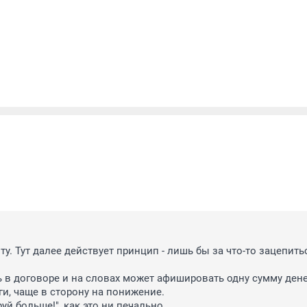
ту. Тут далее действует принцип - лишь бы за что-то зацепитьс
ь в договоре и на словах может афишировать одну сумму денег
и, чаще в сторону на понижение. 

уй больше!", как это ни печально.