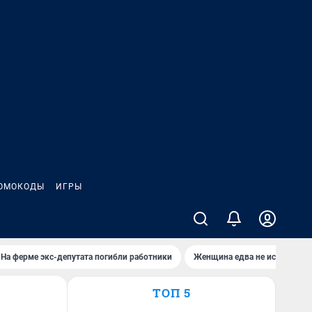
ОМОКОДЫ
ИГРЫ
На ферме экс-депутата погибли работники
Женщина едва не истекла кр
ТОП 5