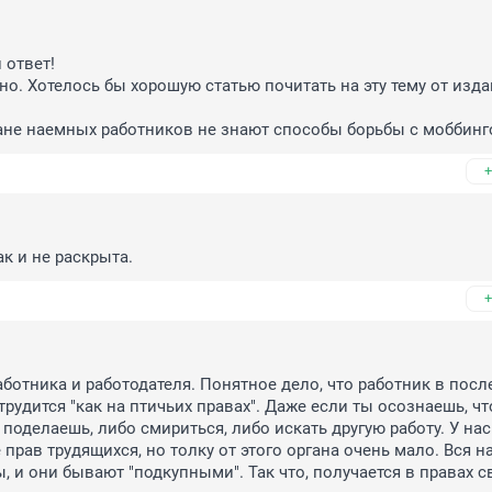
ответ!

о. Хотелось бы хорошую статью почитать на эту тему от изда
ране наемных работников не знают способы борьбы с моббинг
+
к и не раскрыта.
+
ботника и работодателя. Понятное дело, что работник в посл
удится "как на птичьих правах". Даже если ты осознаешь, что
поделаешь, либо смириться, либо искать другую работу. У нас 
 прав трудящихся, но толку от этого органа очень мало. Вся н
, и они бывают "подкупными". Так что, получается в правах св