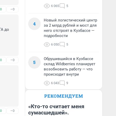
6 065
5
0
–0
Новый логистический центр
4
за 2 млрд рублей и мост для
А до 
него отстроят в Кузбассе —
подробности
6 050
5
Обрушившийся в Кузбассе
0
–0
5
склад Wildberries планирует
возобновить работу — что
происходит внутри
6 043
9
РЕКОМЕНДУЕМ
«Кто-то считает меня
0
–0
сумасшедшей».