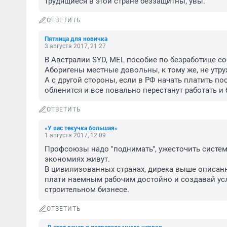
трудящиеся в этой стране беззащитны, увы.
ОТВЕТИТЬ
Пятница для новичка
3 августа 2017, 21:27
В Австралии SYD, MEL пособие по безработице сос
Аборигены местные довольны, к тому же, не утруж
А с другой стороны, если в РФ начать платить по
обленится и все повально перестанут работать и 
ОТВЕТИТЬ
«У вас текучка большая»
1 августа 2017, 12:09
Профсоюзы надо "поднимать", ужесточить систему
экономиях живут.

В цивилизованных странах, дирека выше описанн
плати наемным рабочим достойно и создавай усл
строительном бизнесе.
ОТВЕТИТЬ