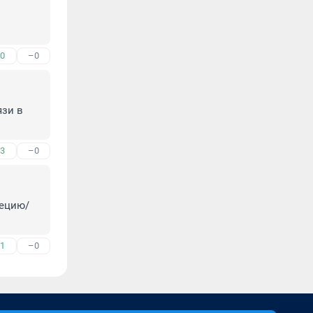
0
–0
зи в 
3
–0
рецию/
1
–0