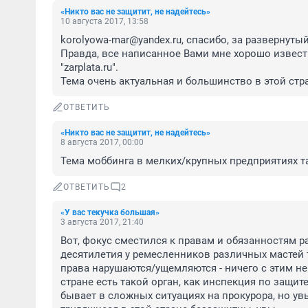
«Никто вас не защитит, не надейтесь»
10 августа 2017, 13:58
korolyowa-mar@yandex.ru, спасибо, за развернутый 
Правда, все написанное Вами мне хорошо известн
"zarplata.ru".

Тема очень актуальная и большинство в этой ст
ОТВЕТИТЬ
«Никто вас не защитит, не надейтесь»
8 августа 2017, 00:00
Тема моббинга в мелких/крупных предприятиях та
ОТВЕТИТЬ
2
«У вас текучка большая»
3 августа 2017, 21:40
Вот, фокус сместился к правам и обязанностям ра
десятилетия у ремесленников различных мастей тр
права нарушаются/ущемляются - ничего с этим не 
стране есть такой орган, как инспекция по защите
бывает в сложных ситуациях на прокурора, но увы