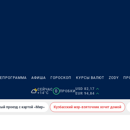
ЛЕПРОГРАММА
АФИША
ГОРОСКОП
КУРСЫ ВАЛЮТ
ZODY
ПР
USD 82,17
СЕЙЧАС
0
ПРОБКИ
+14°C
EUR 94,84
ый проезд с картой «Мир»
Кузбасский мэр-взяточник хочет домой