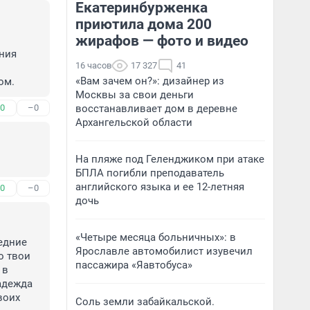
Екатеринбурженка
приютила дома 200
жирафов — фото и видео
ния 
16 часов
17 327
41
«Вам зачем он?»: дизайнер из
ом.
Москвы за свои деньги
0
–0
восстанавливает дом в деревне
Архангельской области
На пляже под Геленджиком при атаке
БПЛА погибли преподаватель
английского языка и ее 12-летняя
0
–0
дочь
«Четыре месяца больничных»: в
едние 
Ярославле автомобилист изувечил
 твои 
пассажира «Яавтобуса»
в 
адежда 
оих 
Соль земли забайкальской.