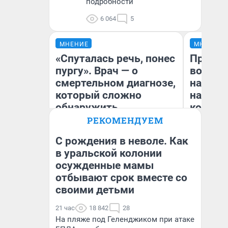
подробности
6 064
5
МНЕНИЕ
МНЕНИЕ
«Спуталась речь, понес
Продаш
пургу». Врач — о
возьмут
смертельном диагнозе,
нам го
который сложно
налого
обнаружить
коснет
даже р
РЕКОМЕНДУЕМ
С рождения в неволе. Как
Ирина Волкова
в уральской колонии
Главврач клиники
осужденные мамы
Ан
«Реабилитация доктора
Волковой»
отбывают срок вместе со
своими детьми
21 час
18 842
28
На пляже под Геленджиком при атаке