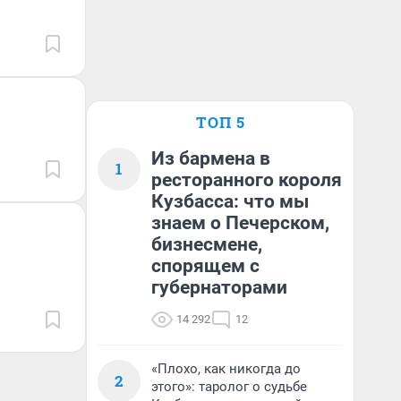
ТОП 5
Из бармена в
1
ресторанного короля
Кузбасса: что мы
знаем о Печерском,
бизнесмене,
спорящем с
губернаторами
14 292
12
«Плохо, как никогда до
2
этого»: таролог о судьбе