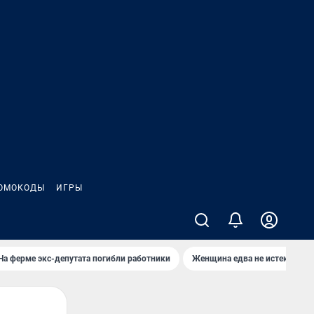
ОМОКОДЫ
ИГРЫ
На ферме экс-депутата погибли работники
Женщина едва не истекла кро