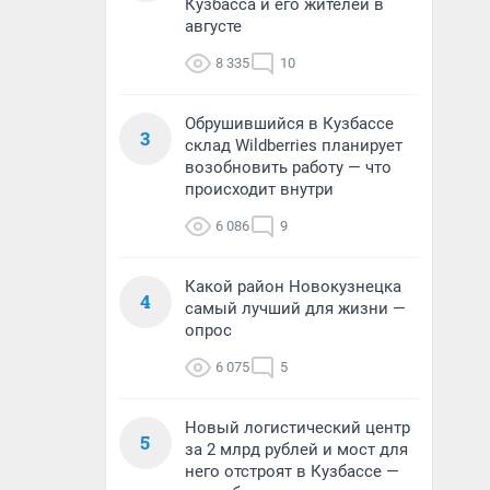
Кузбасса и его жителей в
августе
8 335
10
Обрушившийся в Кузбассе
3
склад Wildberries планирует
возобновить работу — что
происходит внутри
6 086
9
Какой район Новокузнецка
4
самый лучший для жизни —
опрос
6 075
5
Новый логистический центр
5
за 2 млрд рублей и мост для
него отстроят в Кузбассе —