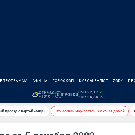
ЛЕПРОГРАММА
АФИША
ГОРОСКОП
КУРСЫ ВАЛЮТ
ZODY
ПР
USD 82,17
СЕЙЧАС
0
ПРОБКИ
+13°C
EUR 94,84
ый проезд с картой «Мир»
Кузбасский мэр-взяточник хочет домой