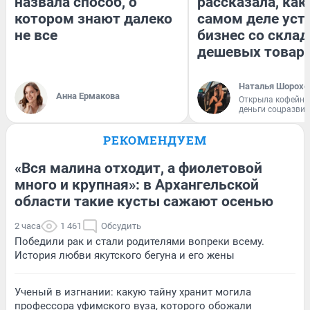
назвала способ, о
рассказала, как
котором знают далеко
самом деле уст
не все
бизнес со скла
дешевых товар
Наталья Шорохо
Анна Ермакова
Открыла кофейну
деньги соцразви
РЕКОМЕНДУЕМ
«Вся малина отходит, а фиолетовой
много и крупная»: в Архангельской
области такие кусты сажают осенью
2 часа
1 461
Обсудить
Победили рак и стали родителями вопреки всему.
История любви якутского бегуна и его жены
Ученый в изгнании: какую тайну хранит могила
профессора уфимского вуза, которого обожали