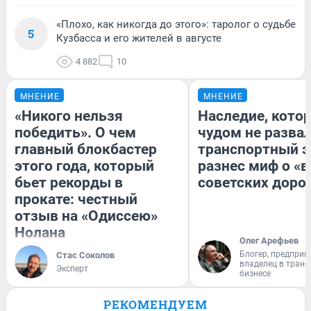
«Плохо, как никогда до этого»: таролог о судьбе
5
Кузбасса и его жителей в августе
4 882
10
МНЕНИЕ
МНЕНИЕ
«Никого нельзя
Наследие, кото
победить». О чем
чудом не разва
главный блокбастер
транспортный э
этого года, который
разнес миф о «
бьет рекорды в
советских доро
прокате: честный
отзыв на «Одиссею»
Нолана
Олег Арефьев
Блогер, предприн
Стас Соколов
владелец в тран
Эксперт
бизнесе
РЕКОМЕНДУЕМ