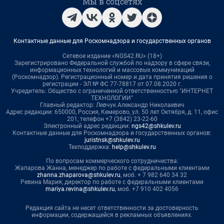
Мы в соцсетях
Контактные данные для Роскомнадзора и государственных органов
Сетевое издание «NGS42.RU» (18+)
Зарегистрировано Федеральной службой по надзору в сфере связи,
информационных технологий и массовых коммуникаций
(Роскомнадзор). Регистрационный номер и дата принятия решения о
регистрации - ЭЛ № ФС 77-78817 от 07.08.2020 г.
Учредитель: Общество с ограниченной ответственностью "ИНТЕРНЕТ
ТЕХНОЛОГИИ"
Главный редактор: Левчук Александр Николаевич
Адрес редакции: 650000, Россия, Кемерово, ул. 50 лет Октября, д. 11, офис
201, телефон +7 (3842) 23-22-60
Электронный адрес редакции:
ngs42@shkulev.ru
Контактные данные для Роскомнадзора и государственных органов:
juristnsk@shkulev.ru
Техподдержка:
help@shkulev.ru
По вопросам коммерческого сотрудничества:
Жапарова Жанна, менеджер по работе с федеральными клиентами
zhanna.zhaparova@shkulev.ru
, моб. + 7 982 640 34 32
Ревина Мария, директор по работе с федеральными клиентами
mariya.revina@shkulev.ru
, моб. +7 910 402 4056
Редакция сайта не несет ответственности за достоверность
информации, содержащейся в рекламных объявлениях.