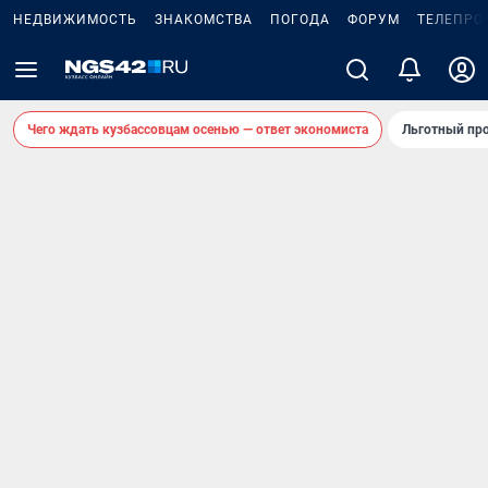
НЕДВИЖИМОСТЬ
ЗНАКОМСТВА
ПОГОДА
ФОРУМ
ТЕЛЕПРО
Чего ждать кузбассовцам осенью — ответ экономиста
Льготный про