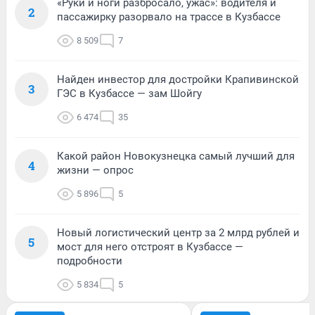
«Руки и ноги разбросало, ужас»: водителя и
2
пассажирку разорвало на трассе в Кузбассе
8 509
7
Найден инвестор для достройки Крапивинской
3
ГЭС в Кузбассе — зам Шойгу
6 474
35
Какой район Новокузнецка самый лучший для
4
жизни — опрос
5 896
5
Новый логистический центр за 2 млрд рублей и
5
мост для него отстроят в Кузбассе —
подробности
5 834
5