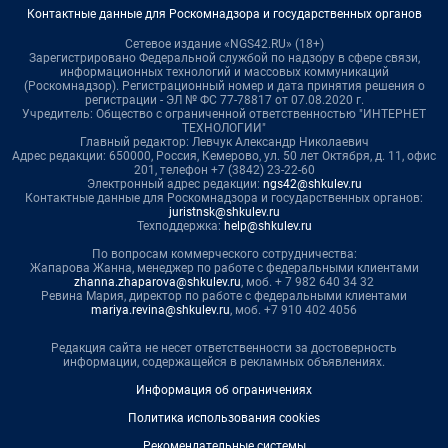
Контактные данные для Роскомнадзора и государственных органов
Сетевое издание «NGS42.RU» (18+)
Зарегистрировано Федеральной службой по надзору в сфере связи,
информационных технологий и массовых коммуникаций
(Роскомнадзор). Регистрационный номер и дата принятия решения о
регистрации - ЭЛ № ФС 77-78817 от 07.08.2020 г.
Учредитель: Общество с ограниченной ответственностью "ИНТЕРНЕТ
ТЕХНОЛОГИИ"
Главный редактор: Левчук Александр Николаевич
Адрес редакции: 650000, Россия, Кемерово, ул. 50 лет Октября, д. 11, офис
201, телефон +7 (3842) 23-22-60
Электронный адрес редакции:
ngs42@shkulev.ru
Контактные данные для Роскомнадзора и государственных органов:
juristnsk@shkulev.ru
Техподдержка:
help@shkulev.ru
По вопросам коммерческого сотрудничества:
Жапарова Жанна, менеджер по работе с федеральными клиентами
zhanna.zhaparova@shkulev.ru
, моб. + 7 982 640 34 32
Ревина Мария, директор по работе с федеральными клиентами
mariya.revina@shkulev.ru
, моб. +7 910 402 4056
Редакция сайта не несет ответственности за достоверность
информации, содержащейся в рекламных объявлениях.
Информация об ограничениях
Политика использования cookies
Рекомендательные системы