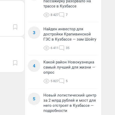
пассажирку разорвало на
трассе в Кузбассе
8 427
7
Найден инвестор для
3
достройки Крапивинской
ГЭС в Кузбассе — зам Шойгу
6 411
35
Какой район Новокузнецка
4
самый лучший для жизни —
опрос
5 827
5
Новый логистический центр
5
за 2 млрд рублей и мост для
него отстроят в Кузбассе —
подробности