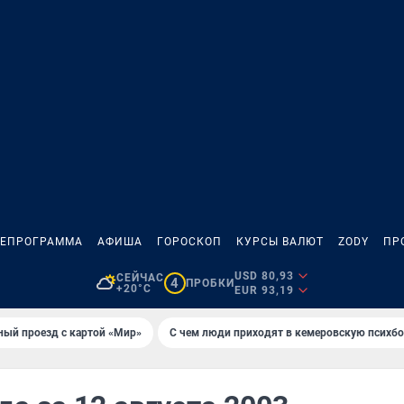
ЛЕПРОГРАММА
АФИША
ГОРОСКОП
КУРСЫ ВАЛЮТ
ZODY
ПР
USD 80,93
СЕЙЧАС
4
ПРОБКИ
+20°C
EUR 93,19
ный проезд с картой «Мир»
С чем люди приходят в кемеровскую психб