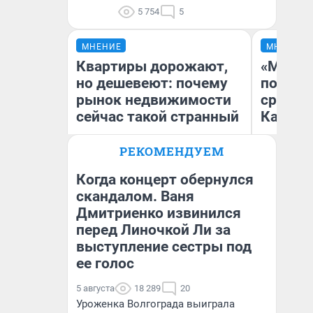
5 754
5
МНЕНИЕ
МНЕНИЕ
Квартиры дорожают,
«Машин
но дешевеют: почему
полете
рынок недвижимости
сравни
сейчас такой странный
Казахс
РЕКОМЕНДУЕМ
Когда концерт обернулся
скандалом. Ваня
Екатерина Торопова
Дмитриенко извинился
Ан
директор агентства
недвижимости
перед Линочкой Ли за
выступление сестры под
ее голос
5 августа
18 289
20
Уроженка Волгограда выиграла