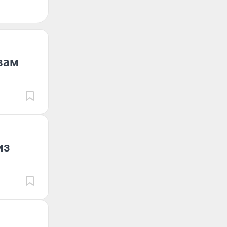
вам
из