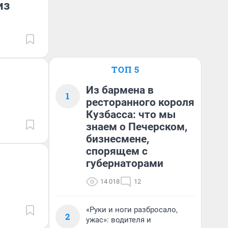
из
ТОП 5
Из бармена в
1
ресторанного короля
Кузбасса: что мы
знаем о Печерском,
бизнесмене,
спорящем с
губернаторами
14 018
12
«Руки и ноги разбросало,
2
ужас»: водителя и