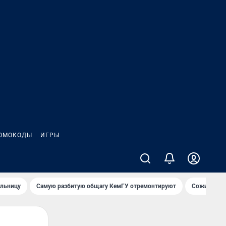
ОМОКОДЫ
ИГРЫ
ольницу
Самую разбитую общагу КемГУ отремонтируют
Сожительни