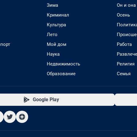
Зима
Он и она
Криминал
Осень
Культура
Политик
Лето
Происше
спорт
Мой дом
Работа
Наука
Развлеч
Недвижимость
Религия
Образование
Семья
Google Play