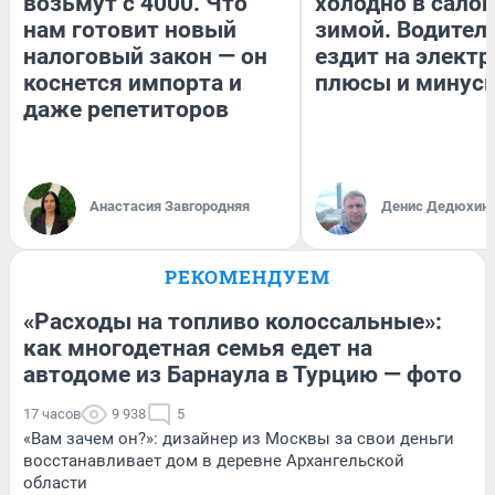
возьмут с 4000. Что
холодно в сало
нам готовит новый
зимой. Водитель
налоговый закон — он
ездит на электр
коснется импорта и
плюсы и минус
даже репетиторов
Анастасия Завгородняя
Денис Дедюхин
РЕКОМЕНДУЕМ
«Расходы на топливо колоссальные»:
как многодетная семья едет на
автодоме из Барнаула в Турцию — фото
17 часов
9 938
5
«Вам зачем он?»: дизайнер из Москвы за свои деньги
восстанавливает дом в деревне Архангельской
области