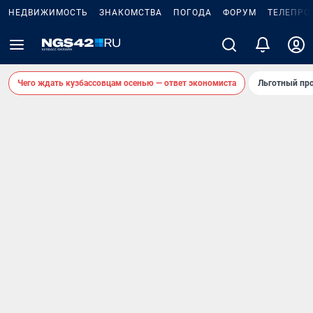
НЕДВИЖИМОСТЬ
ЗНАКОМСТВА
ПОГОДА
ФОРУМ
ТЕЛЕПРО
Чего ждать кузбассовцам осенью — ответ экономиста
Льготный про