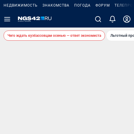
НЕДВИЖИМОСТЬ
ЗНАКОМСТВА
ПОГОДА
ФОРУМ
ТЕЛЕПРО
Чего ждать кузбассовцам осенью — ответ экономиста
Льготный про