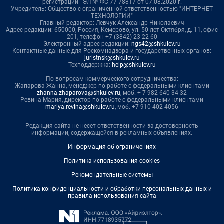
регистрации - ЭЛ № ФС 77-78817 от 07.08.2020 г.
Учредитель: Общество с ограниченной ответственностью "ИНТЕРНЕТ
ТЕХНОЛОГИИ"
Главный редактор: Левчук Александр Николаевич
Адрес редакции: 650000, Россия, Кемерово, ул. 50 лет Октября, д. 11, офис
201, телефон +7 (3842) 23-22-60
Электронный адрес редакции:
ngs42@shkulev.ru
Контактные данные для Роскомнадзора и государственных органов:
juristnsk@shkulev.ru
Техподдержка:
help@shkulev.ru
По вопросам коммерческого сотрудничества:
Жапарова Жанна, менеджер по работе с федеральными клиентами
zhanna.zhaparova@shkulev.ru
, моб. + 7 982 640 34 32
Ревина Мария, директор по работе с федеральными клиентами
mariya.revina@shkulev.ru
, моб. +7 910 402 4056
Редакция сайта не несет ответственности за достоверность
информации, содержащейся в рекламных объявлениях.
Информация об ограничениях
Политика использования cookies
Рекомендательные системы
Политика конфиденциальности и обработки персональных данных и
правила использования сайта