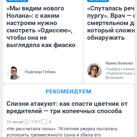
«Мы видим нового
«Спуталась речь
Нолана»: с каким
пургу». Врач — о
настроем нужно
смертельном ди
смотреть «Одиссею»,
который сложн
чтобы она не
обнаружить
выглядела как фиаско
Ирина Волкова
Главврач клиник
Надежда Губарь
«Реабилитация д
Волковой»
РЕКОМЕНДУЕМ
Слизни атакуют: как спасти цветник от
вредителей — три копеечных способа
10 часов
7 517
6
«Не рассчитала силы»: 18-летняя ужурка пыталась
успокоить трехмесячного сына и убила его