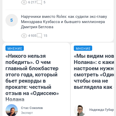
6 217
5
Наручники вместо Rolex: как судили экс-главу
5
Минздрава Кузбасса и бывшего миллионера
Дмитрия Беглова
4 935
15
МНЕНИЕ
МНЕНИЕ
«Никого нельзя
«Мы видим нов
победить». О чем
Нолана»: с каки
главный блокбастер
настроем нужн
этого года, который
смотреть «Одис
бьет рекорды в
чтобы она не
прокате: честный
выглядела как 
отзыв на «Одиссею»
Нолана
Стас Соколов
Надежда Губарь
Эксперт