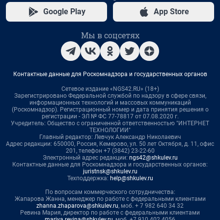
Google Play
App Store
Мы в соцсетях
Контактные данные для Роскомнадзора и государственных органов
Сетевое издание «NGS42.RU» (18+)
Зарегистрировано Федеральной службой по надзору в сфере связи,
информационных технологий и массовых коммуникаций
(Роскомнадзор). Регистрационный номер и дата принятия решения о
регистрации - ЭЛ № ФС 77-78817 от 07.08.2020 г.
Учредитель: Общество с ограниченной ответственностью "ИНТЕРНЕТ
ТЕХНОЛОГИИ"
Главный редактор: Левчук Александр Николаевич
Адрес редакции: 650000, Россия, Кемерово, ул. 50 лет Октября, д. 11, офис
201, телефон +7 (3842) 23-22-60
Электронный адрес редакции:
ngs42@shkulev.ru
Контактные данные для Роскомнадзора и государственных органов:
juristnsk@shkulev.ru
Техподдержка:
help@shkulev.ru
По вопросам коммерческого сотрудничества:
Жапарова Жанна, менеджер по работе с федеральными клиентами
zhanna.zhaparova@shkulev.ru
, моб. + 7 982 640 34 32
Ревина Мария, директор по работе с федеральными клиентами
mariya.revina@shkulev.ru
, моб. +7 910 402 4056