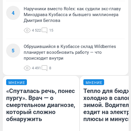
Наручники вместо Rolex: как судили экс-главу
4
Минздрава Кузбасса и бывшего миллионера
Дмитрия Беглова
4 522
15
Обрушившийся в Кузбассе склад Wildberries
5
планирует возобновить работу — что
происходит внутри
4 491
8
МНЕНИЕ
МНЕНИЕ
«Спуталась речь, понес
Тепло для бюдж
пургу». Врач — о
холодно в сало
смертельном диагнозе,
зимой. Водитель
который сложно
ездит на электр
обнаружить
плюсы и минус